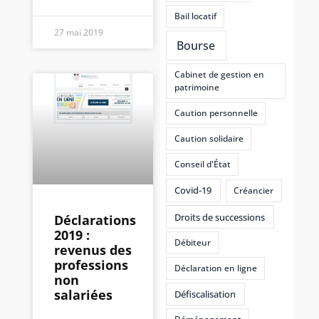
Bail locatif
27 mai 2019
Bourse
Cabinet de gestion en
patrimoine
Caution personnelle
Caution solidaire
Conseil d'État
Covid-19
Créancier
Droits de successions
Déclarations
2019 :
Débiteur
revenus des
professions
Déclaration en ligne
non
salariées
Défiscalisation