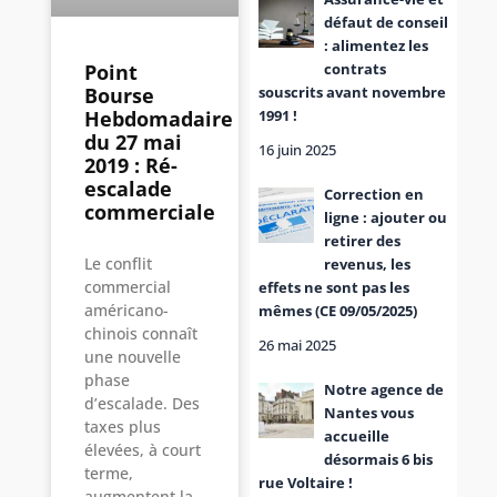
défaut de conseil
: alimentez les
contrats
Point
souscrits avant novembre
Bourse
1991 !
Hebdomadaire
du 27 mai
16 juin 2025
2019 : Ré-
escalade
Correction en
commerciale
ligne : ajouter ou
retirer des
Le conflit
revenus, les
commercial
effets ne sont pas les
américano-
mêmes (CE 09/05/2025)
chinois connaît
26 mai 2025
une nouvelle
phase
Notre agence de
d’escalade. Des
Nantes vous
taxes plus
accueille
élevées, à court
désormais 6 bis
terme,
rue Voltaire !
augmentent la