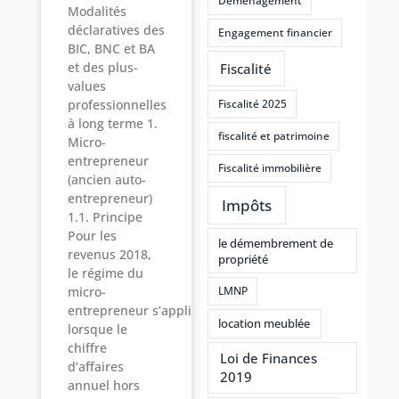
Déménagement
Modalités
déclaratives des
Engagement financier
BIC, BNC et BA
et des plus-
Fiscalité
values
Fiscalité 2025
professionnelles
à long terme 1.
fiscalité et patrimoine
Micro-
entrepreneur
Fiscalité immobilière
(ancien auto-
entrepreneur)
Impôts
1.1. Principe
Pour les
le démembrement de
revenus 2018,
propriété
le régime du
micro-
LMNP
entrepreneur s’applique
location meublée
lorsque le
chiffre
Loi de Finances
d’affaires
2019
annuel hors