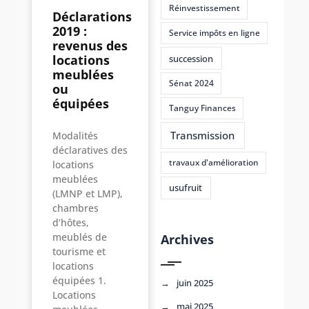
Réinvestissement
Déclarations
2019 :
Service impôts en ligne
revenus des
locations
succession
meublées
Sénat 2024
ou
équipées
Tanguy Finances
Transmission
Modalités
déclaratives des
travaux d'amélioration
locations
meublées
usufruit
(LMNP et LMP),
chambres
d’hôtes,
meublés de
Archives
tourisme et
locations
équipées 1.
juin 2025
Locations
mai 2025