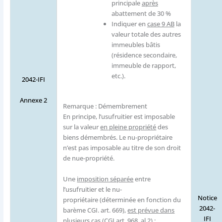
principale
après
abattement de 30 %
Indiquer en
case 9 AB
la
valeur totale des autres
immeubles bâtis
(résidence secondaire,
immeuble de rapport,
etc.).
2042-IFI
Annexe 2
Remarque : Démembrement
En principe, l’usufruitier est imposable
sur la valeur
en pleine propriété
des
biens démembrés. ​Le nu-propriétaire
n’est pas imposable au titre de son droit
de nue-propriété.
Une
imposition séparée
entre
l’usufruitier et le nu-
Notice
propriétaire (déterminée en fonction du
2042-
barème CGI. art. 669),
est prévue dans
IFI
plusieurs cas
(CGI art. 968, al.2) :