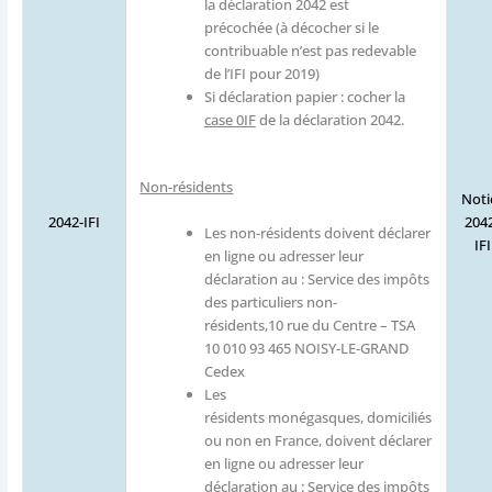
la déclaration 2042 est
précochée (à décocher si le
contribuable n’est pas redevable
de l’IFI pour 2019)
Si déclaration papier : cocher la
case 0IF
de la déclaration 2042.
Non-résidents
Noti
2042-IFI
204
Les non-résidents doivent déclarer
IFI
en ligne ou adresser leur
déclaration au : Service des impôts
des particuliers non-
résidents,10 rue du Centre – TSA
10 010 93 465 NOISY-LE-GRAND
Cedex
Les
résidents monégasques, domiciliés
ou non en France, doivent déclarer
en ligne ou adresser leur
déclaration au : Service des impôts