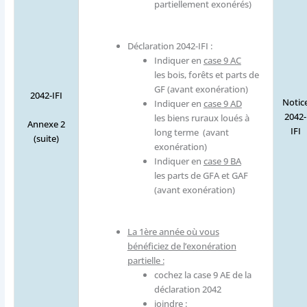
partiellement exonérés)
Déclaration 2042-IFI :
Indiquer en
case 9 AC
les bois, forêts et parts de
GF (avant exonération)
2042-IFI
Notic
Indiquer en
case 9 AD
2042-
les biens ruraux loués à
Annexe 2
IFI
long terme (avant
(suite)
exonération)
Indiquer en
case 9 BA
les parts de GFA et GAF
(avant exonération)
La 1ère année où vous
bénéficiez de l’exonération
partielle :
cochez la case 9 AE de la
déclaration 2042
joindre :