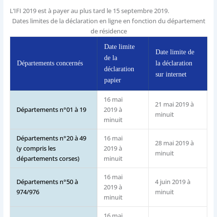
L’IFI 2019 est à payer au plus tard le 15 septembre 2019.
Dates limites de la déclaration en ligne en fonction du département
de résidence
Date limite
Date limite de
de la
Départements concernés
la déclaration
déclaration
sur internet
papier
16 mai
21 mai 2019 à
Départements n°01 à 19
2019 à
minuit
minuit
Départements n°20 à 49
16 mai
28 mai 2019 à
(y compris les
2019 à
minuit
départements corses)
minuit
16 mai
Départements n°50 à
4 juin 2019 à
2019 à
974/976
minuit
minuit
16 mai