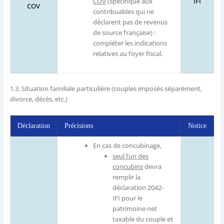
IFI
COV
(spécifique aux
COV
contribuables qui ne
déclarent pas de revenus
de source française) :
compléter les indications
relatives au foyer fiscal.
1.3.
Situation familiale particulière (couples imposés séparément,
divorce, décès, etc.)
Déclaration
Précisions
Notice
En cas de concubinage,
seul l’un des
concubins
devra
remplir la
déclaration 2042-
IFI pour le
patrimoine net
taxable du couple et