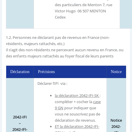
des particuliers de Menton 7, rue
Victor Hugo 06 507 MENTON
Cedex
1.2.
Personnes ne déclarant pas de revenus en France (non-
résidents, majeurs rattachés, etc.)
Il s’agit des non-résidents ne percevant aucun revenu en France, ou
des enfants majeurs rattachés au foyer fiscal de leurs parents
Déclaration
Précisions
Notice
Déclarer l’IFI via :
la déclaration 2042-IFI-SK
:
compléter + cocher la
case
9 GN
pour indiquer que
vous ne souscrivez pas de
2042-IFI
Notice
déclaration de revenus.
–
2042-
ET la déclaration 2042-IFI-
​2042-IFI-