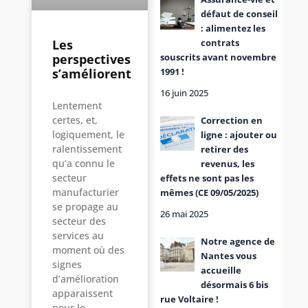
défaut de conseil
: alimentez les
contrats
Les
souscrits avant novembre
perspectives
1991 !
s’améliorent
16 juin 2025
Lentement
certes, et,
Correction en
logiquement, le
ligne : ajouter ou
ralentissement
retirer des
qu’a connu le
revenus, les
secteur
effets ne sont pas les
manufacturier
mêmes (CE 09/05/2025)
se propage au
26 mai 2025
secteur des
services au
Notre agence de
moment où des
Nantes vous
signes
accueille
d’amélioration
désormais 6 bis
apparaissent
rue Voltaire !
pour le