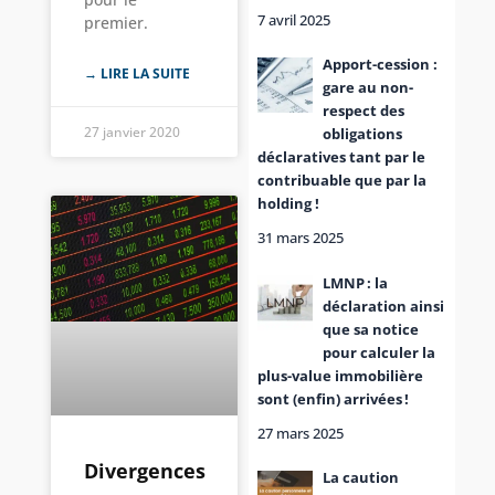
7 avril 2025
premier.
Apport-cession :
→ LIRE LA SUITE
gare au non-
respect des
27 janvier 2020
obligations
déclaratives tant par le
contribuable que par la
holding !
31 mars 2025
LMNP : la
déclaration ainsi
que sa notice
pour calculer la
plus-value immobilière
sont (enfin) arrivées !
27 mars 2025
Divergences
La caution