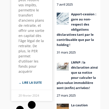
7 avril 2025
vos impôts,
permettre le
Apport-cession :
transfert
gare au non-
d’anciens plans
respect des
de retraite, et
obligations
offrir une sortie
déclaratives tant par le
en capital dès
contribuable que par la
l’âge légal de la
holding !
retraite. De
plus, le PER
31 mars 2025
permet
d’utiliser les
LMNP : la
fonds pour
déclaration ainsi
acquérir
que sa notice
pour calculer la
plus-value immobilière
→ LIRE LA SUITE
sont (enfin) arrivées !
27 mars 2025
20 février 2024
La caution