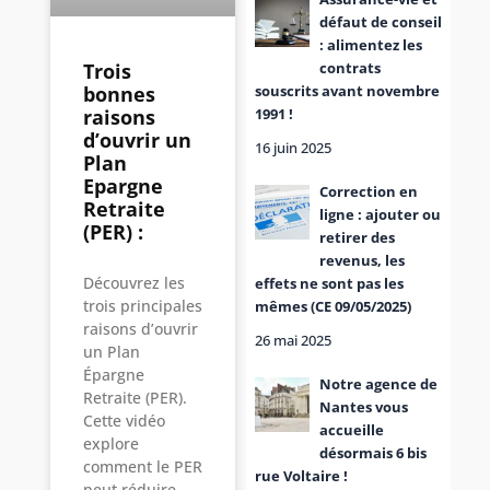
défaut de conseil
: alimentez les
contrats
Trois
souscrits avant novembre
bonnes
1991 !
raisons
d’ouvrir un
16 juin 2025
Plan
Epargne
Correction en
Retraite
ligne : ajouter ou
(PER) :
retirer des
revenus, les
Découvrez les
effets ne sont pas les
trois principales
mêmes (CE 09/05/2025)
raisons d’ouvrir
26 mai 2025
un Plan
Épargne
Notre agence de
Retraite (PER).
Nantes vous
Cette vidéo
accueille
explore
désormais 6 bis
comment le PER
rue Voltaire !
peut réduire