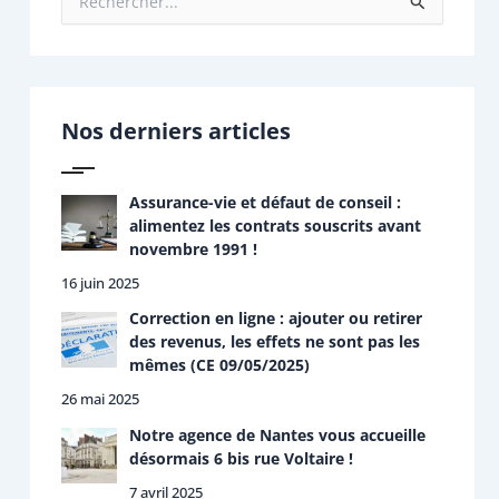
R
e
c
h
e
r
Nos derniers articles
c
h
e
r
Assurance-vie et défaut de conseil :
alimentez les contrats souscrits avant
:
novembre 1991 !
16 juin 2025
Correction en ligne : ajouter ou retirer
des revenus, les effets ne sont pas les
mêmes (CE 09/05/2025)
26 mai 2025
Notre agence de Nantes vous accueille
désormais 6 bis rue Voltaire !
7 avril 2025