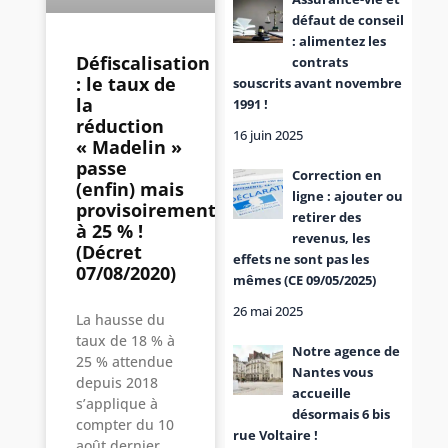
défaut de conseil
: alimentez les
Défiscalisation
contrats
: le taux de
souscrits avant novembre
la
1991 !
réduction
16 juin 2025
« Madelin »
passe
Correction en
(enfin) mais
ligne : ajouter ou
provisoirement
retirer des
à 25 % !
revenus, les
(Décret
effets ne sont pas les
07/08/2020)
mêmes (CE 09/05/2025)
26 mai 2025
La hausse du
taux de 18 % à
Notre agence de
25 % attendue
Nantes vous
depuis 2018
accueille
s’applique à
désormais 6 bis
compter du 10
rue Voltaire !
août dernier.