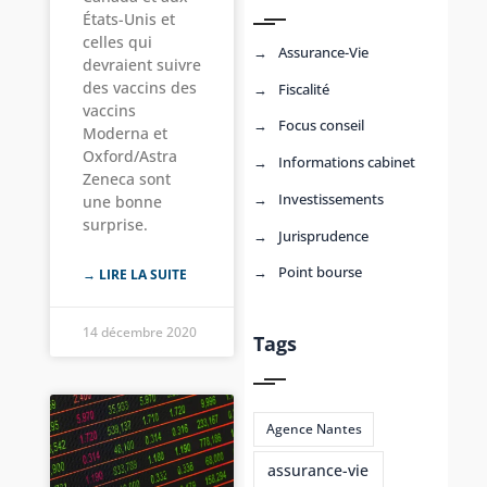
États-Unis et
celles qui
Assurance-Vie
devraient suivre
des vaccins des
Fiscalité
vaccins
Focus conseil
Moderna et
Oxford/Astra
Informations cabinet
Zeneca sont
Investissements
une bonne
surprise.
Jurisprudence
Point bourse
→ LIRE LA SUITE
14 décembre 2020
Tags
Agence Nantes
assurance-vie