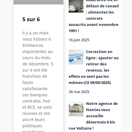
défaut de conseil
: alimentez les
contrats
5 sur 6
souscrits avant novembre
1991 !
Il y a un mois
nous listions 6
16 juin 2025
échéances
importantes au
Correction en
cours du mois
ligne : ajouter ou
de décembre. 5
retirer des
sur 6 ont été
revenus, les
franchies de
effets ne sont pas les
façon
mêmes (CE 09/05/2025)
satisfaisante.
26 mai 2025
Les banques
centrales, Fed
Notre agence de
et BCE, se sont
Nantes vous
réunies et ont
accueille
ancré leurs
désormais 6 bis
politiques
rue Voltaire !
monétaires