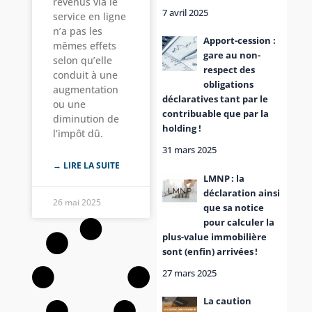
revenus via le
7 avril 2025
service en ligne
n’a pas les
Apport-cession :
mêmes effets
gare au non-
selon qu’elle
respect des
conduit à une
obligations
augmentation
déclaratives tant par le
ou une
contribuable que par la
diminution de
holding !
l’impôt dû.
31 mars 2025
→ LIRE LA SUITE
LMNP : la
déclaration ainsi
26 mai 2025
que sa notice
pour calculer la
plus-value immobilière
sont (enfin) arrivées !
27 mars 2025
La caution