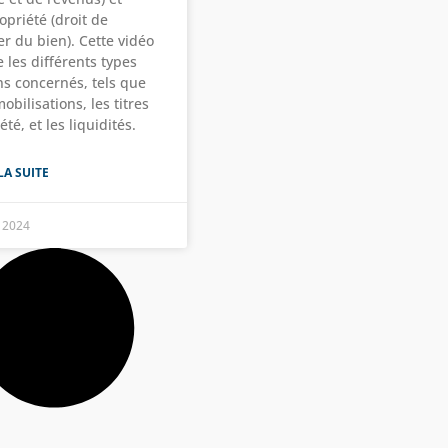
opriété (droit de
r du bien). Cette vidéo
 les différents types
ns concernés, tels que
obilisations, les titres
été, et les liquidités.
LA SUITE
 2024