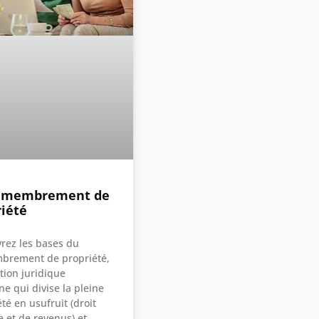
émembrement de
riété
rez les bases du
rement de propriété,
tion juridique
e qui divise la pleine
té en usufruit (droit
e et de revenus) et