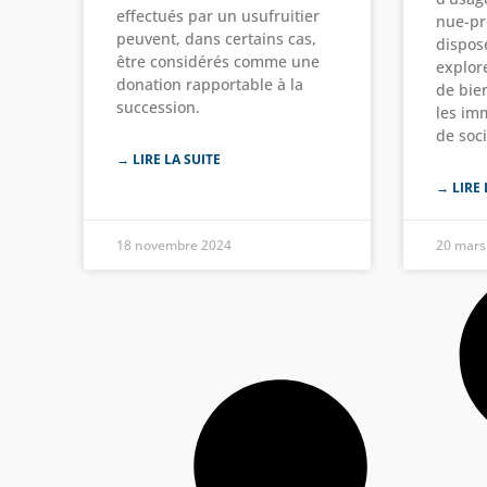
effectués par un usufruitier
nue-pr
peuvent, dans certains cas,
dispose
être considérés comme une
explore
donation rapportable à la
de bie
succession.
les imm
de soci
→ LIRE LA SUITE
→ LIRE 
18 novembre 2024
20 mars