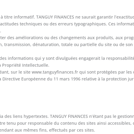
à titre informatif. TANGUY FINANCES ne saurait garantir l’exactitud
nexactitudes techniques ou des erreurs typographiques. Ces informa
.
er des améliorations ou des changements aux produits, aux progra
n, transmission, dénaturation, totale ou partielle du site ou de so
es informations qui y sont divulguées engagerait la responsabilité 
 Propriété Intellectuelle.
nt, sur le site www.tanguyfinances.fr qui sont protégées par les di
la Directive Européenne du 11 mars 1996 relative à la protection ju
ia des liens hypertextes. TANGUY FINANCES n’étant pas le gestionnai
 tenu pour responsable du contenu des sites ainsi accessibles, o
tendant aux mêmes fins, effectués par ces sites.