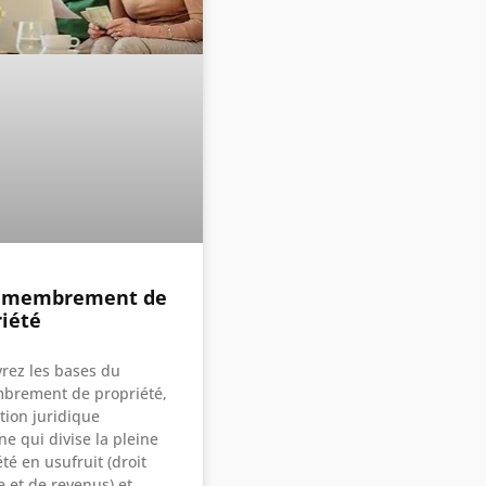
émembrement de
riété
rez les bases du
rement de propriété,
tion juridique
e qui divise la pleine
té en usufruit (droit
e et de revenus) et