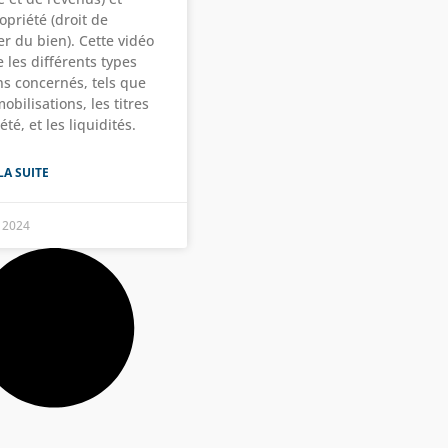
opriété (droit de
r du bien). Cette vidéo
 les différents types
ns concernés, tels que
obilisations, les titres
été, et les liquidités.
LA SUITE
 2024