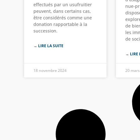
effectués par un usufruitier
nue-pr
peuvent, dans certains cas,
dispose
être considérés comme une
explore
donation rapportable à la
de bie
succession.
les imm
de soci
→ LIRE LA SUITE
→ LIRE 
18 novembre 2024
20 mars