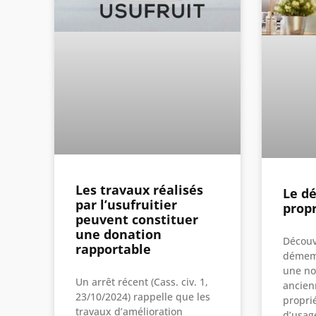
Les travaux réalisés
Le d
par l’usufruitier
prop
peuvent constituer
une donation
Découv
rapportable
démemb
une no
Un arrêt récent (Cass. civ. 1,
ancienn
23/10/2024) rappelle que les
proprié
travaux d’amélioration
d’usag