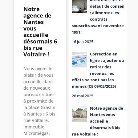
défaut de conseil
Notre
: alimentez les
agence de
contrats
Nantes
souscrits avant novembre
vous
1991 !
accueille
désormais 6
16 juin 2025
bis rue
Voltaire !
Correction en
ligne : ajouter ou
retirer des
Nous avons le
revenus, les
plaisir de vous
effets ne sont pas les
accueillir dans
mêmes (CE 09/05/2025)
de nouveaux
bureaux situés
26 mai 2025
à proximité de
la place Graslin
Notre agence de
à Nantes : 6 bis
Nantes vous
rue Voltaire,
accueille
Immeuble
désormais 6 bis
Micromégas,
rue Voltaire !