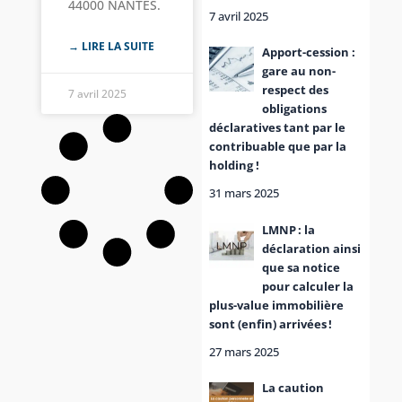
44000 NANTES.
7 avril 2025
→ LIRE LA SUITE
Apport-cession :
gare au non-
respect des
7 avril 2025
obligations
déclaratives tant par le
contribuable que par la
holding !
31 mars 2025
LMNP : la
déclaration ainsi
que sa notice
pour calculer la
plus-value immobilière
sont (enfin) arrivées !
27 mars 2025
La caution