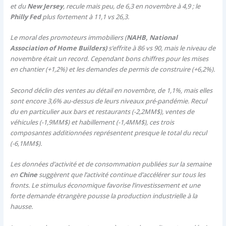
et du
New Jersey
, recule mais peu, de 6,3 en novembre à 4,9 ; le
Philly Fed
plus fortement à 11,1 vs 26,3.
Le moral des promoteurs immobiliers (
NAHB, National
Association of Home Builders)
s’effrite à 86 vs 90, mais le niveau de
novembre était un record. Cependant bons chiffres pour les mises
en chantier (+1,2%) et les demandes de permis de construire (+6,2%).
Second déclin des ventes au détail en novembre, de 1,1%, mais elles
sont encore 3,6% au-dessus de leurs niveaux pré-pandémie. Recul
du en particulier aux bars et restaurants (-2,2MM$), ventes de
véhicules (-1,9MM$) et habillement (-1,4MM$), ces trois
composantes additionnées représentent presque le total du recul
(-6,1MM$).
Les données d’activité et de consommation publiées sur la semaine
en
Chine
suggèrent que l’activité continue d’accélérer sur tous les
fronts. Le stimulus économique favorise l’investissement et une
forte demande étrangère pousse la production industrielle à la
hausse.