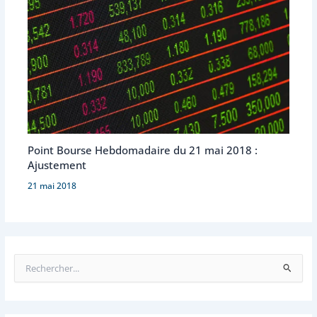
Point Bourse Hebdomadaire du 21 mai 2018 :
Ajustement
21 mai 2018
R
e
c
h