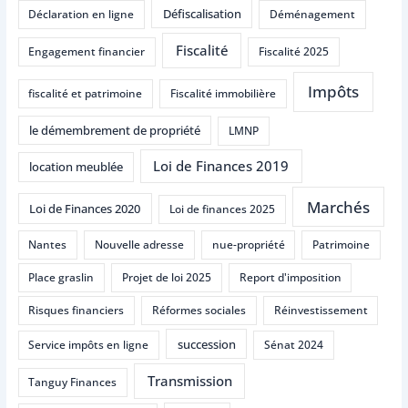
Défiscalisation
Déclaration en ligne
Déménagement
Fiscalité
Engagement financier
Fiscalité 2025
Impôts
fiscalité et patrimoine
Fiscalité immobilière
le démembrement de propriété
LMNP
Loi de Finances 2019
location meublée
Marchés
Loi de Finances 2020
Loi de finances 2025
Nantes
Nouvelle adresse
nue-propriété
Patrimoine
Place graslin
Projet de loi 2025
Report d'imposition
Risques financiers
Réformes sociales
Réinvestissement
succession
Service impôts en ligne
Sénat 2024
Transmission
Tanguy Finances