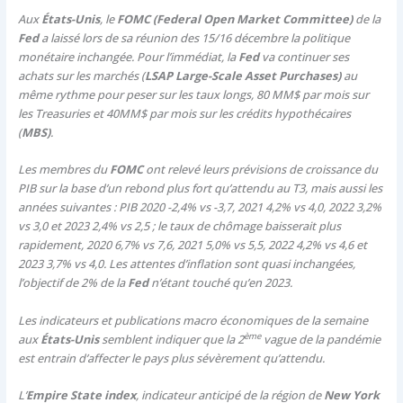
Aux
États-Unis
, le
FOMC (Federal Open Market Committee)
de la
Fed
a laissé lors de sa réunion des 15/16 décembre la politique
monétaire inchangée. Pour l’immédiat, la
Fed
va continuer ses
achats sur les marchés (
LSAP Large-Scale Asset Purchases)
au
même rythme pour peser sur les taux longs, 80 MM$ par mois sur
les Treasuries et 40MM$ par mois sur les crédits hypothécaires
(
MBS)
.
Les membres du
FOMC
ont relevé leurs prévisions de croissance du
PIB sur la base d’un rebond plus fort qu’attendu au T3, mais aussi les
années suivantes : PIB 2020 -2,4% vs -3,7, 2021 4,2% vs 4,0, 2022 3,2%
vs 3,0 et 2023 2,4% vs 2,5 ; le taux de chômage baisserait plus
rapidement, 2020 6,7% vs 7,6, 2021 5,0% vs 5,5, 2022 4,2% vs 4,6 et
2023 3,7% vs 4,0. Les attentes d’inflation sont quasi inchangées,
l’objectif de 2% de la
Fed
n’étant touché qu’en 2023.
Les indicateurs et publications macro économiques de la semaine
ème
aux
États-Unis
semblent indiquer que la 2
vague de la pandémie
est entrain d’affecter le pays plus sévèrement qu’attendu.
L’
Empire State index
, indicateur anticipé de la région de
New York