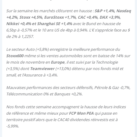
Sur la semaine les marchés clôturent en hausse :
S&P +1,4%, Nasdaq
+4,2%, Stoxx +4,5%, EuroStoxx +1,7%, CAC +0,4%, DAX +3,9%,
Nikkei +0,4% et Shanghai SE +1,4%
avec le Bund en hausse de
6,5bp à -0,57% et le 10 ans US de 4bp à 0,94%. L’€ s’apprécie face au $
de 2% à 1,2257.
Le secteur Auto (+5,8%) enregistre la meilleure performance du
Stoxx600
même si les ventes automobiles sont en baisse de 14% sur
le mois de novembre en
Europe
, il est suivi par la Technologie
(+3,5%) dont
Teamviewer
(+13,0%) détenu par nos fonds mid et
small, et l’Assurance à +3,4%.
Mauvaises performances des secteurs défensifs, Pétrole & Gaz -0,7%,
Télécommunication 0% et Banques +0,2%.
Nos fonds cette semaine accompagnent la hausse de leurs indices
de référence et même mieux pour
FCP Mon PEA
qui passe en
territoire positif alors que le CAC40 dividendes réinvestis est à
-5,99%.