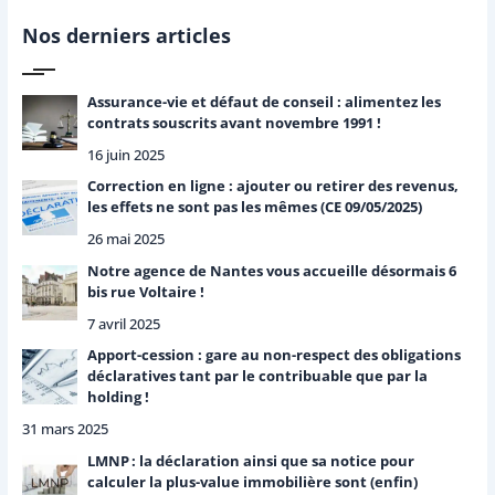
e
r
Nos derniers articles
c
h
e
Assurance-vie et défaut de conseil : alimentez les
r
contrats souscrits avant novembre 1991 !
16 juin 2025
:
Correction en ligne : ajouter ou retirer des revenus,
les effets ne sont pas les mêmes (CE 09/05/2025)
26 mai 2025
Notre agence de Nantes vous accueille désormais 6
bis rue Voltaire !
7 avril 2025
Apport-cession : gare au non-respect des obligations
déclaratives tant par le contribuable que par la
holding !
31 mars 2025
LMNP : la déclaration ainsi que sa notice pour
calculer la plus-value immobilière sont (enfin)