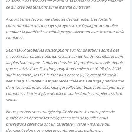
Le secteur des services est revenu à sa tendance d’avant pandémie,
ce qui crée des tensions sur le marché du travail.
A court terme l’économie chinoise devrait rester très forte, la
consommation des ménages progresse car l’épargne accumulée
pendant la pandémie se réduit progressivement avec le retour de la
confiance.
Selon
EPFR Global
les souscriptions aux fonds actions sont à des
niveaux records alors que les rachats sur les fonds monétaires sont
au plus haut depuis 4 mois et dans les 10 premiers observés depuis
que ce suivi existe. Si les long only funds collectent (0,1% des AUM
sur la semaine), les ETF le font plus encore (0,7% des AUM sur la
semaine !). L’
Europe
n’est pas recherchée mais sa large pondération
dans les fonds internationaux qui collectent beaucoup fait plus que
compenser la très légère décollecte sur les fonds européens stricto
sensu.
Nous gardons une stratégie équilibrée entre les entreprises de
qualité et les entreprises cycliques au sein desquelles nous
privilégions celles qui ont un caractère « value » marqué qui
devraient selon nos analyses continuer à surperformer.