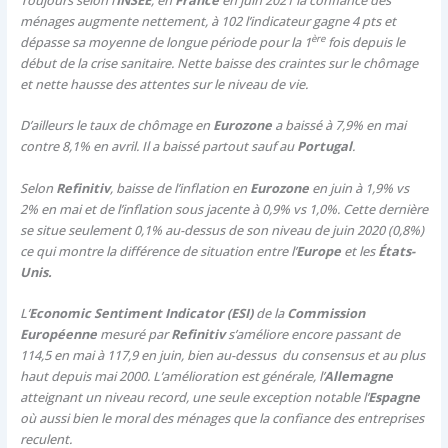
ménages augmente nettement, à 102 l’indicateur gagne 4 pts et
ère
dépasse sa moyenne de longue période pour la 1
fois depuis le
début de la crise sanitaire. Nette baisse des craintes sur le chômage
et nette hausse des attentes sur le niveau de vie.
D’ailleurs le taux de chômage en
Eurozone
a baissé à 7,9% en mai
contre 8,1% en avril. Il a baissé partout sauf au
Portugal
.
Selon
Refinitiv
, baisse de l’inflation en
Eurozone
en juin à 1,9% vs
2% en mai et de l’inflation sous jacente à 0,9% vs 1,0%. Cette dernière
se situe seulement 0,1% au-dessus de son niveau de juin 2020 (0,8%)
ce qui montre la différence de situation entre l’
Europe
et les
États-
Unis.
L’
Economic Sentiment Indicator (ESI)
de la
Commission
Européenne
mesuré par
Refinitiv
s’améliore encore passant de
114,5 en mai à 117,9 en juin, bien au-dessus du consensus et au plus
haut depuis mai 2000. L’amélioration est générale, l’
Allemagne
atteignant un niveau record, une seule exception notable l’
Espagne
où aussi bien le moral des ménages que la confiance des entreprises
reculent.