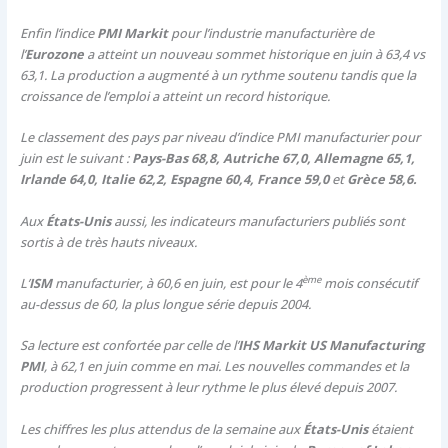
Enfin l’indice
PMI Markit
pour l’industrie manufacturière de
l’
Eurozone
a atteint un nouveau sommet historique en juin à 63,4 vs
63,1. La production a augmenté à un rythme soutenu tandis que la
croissance de l’emploi a atteint un record historique.
Le classement des pays par niveau d’indice PMI manufacturier pour
juin est le suivant :
Pays-Bas 68,8, Autriche 67,0, Allemagne 65,1,
Irlande 64,0, Italie 62,2, Espagne 60,4, France 59,0
et
Grèce 58,6.
Aux
États-Unis
aussi, les indicateurs manufacturiers publiés sont
sortis à de très hauts niveaux.
ème
L’
ISM
manufacturier, à 60,6 en juin, est pour le 4
mois consécutif
au-dessus de 60, la plus longue série depuis 2004.
Sa lecture est confortée par celle de l’
IHS Markit US Manufacturing
PMI
, à 62,1 en juin comme en mai. Les nouvelles commandes et la
production progressent à leur rythme le plus élevé depuis 2007.
Les chiffres les plus attendus de la semaine aux
États-Unis
étaient