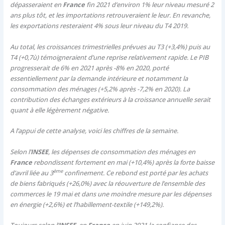
dépasseraient en
France
fin 2021 d’environ 1% leur niveau mesuré 2
ans plus tôt, et les importations retrouveraient le leur. En revanche,
les exportations resteraient 4% sous leur niveau du T4 2019.
Au total, les croissances trimestrielles prévues au T3 (+3,4%) puis au
T4 (+0,7ù) témoigneraient d’une reprise relativement rapide. Le PIB
progresserait de 6% en 2021 après -8% en 2020, porté
essentiellement par la demande intérieure et notamment la
consommation des ménages (+5,2% après -7,2% en 2020). La
contribution des échanges extérieurs à la croissance annuelle serait
quant à elle légèrement négative.
A l’appui de cette analyse, voici les chiffres de la semaine.
Selon l’
INSEE
, les dépenses de consommation des ménages en
France
rebondissent fortement en mai (+10,4%) après la forte baisse
ème
d’avril liée au 3
confinement. Ce rebond est porté par les achats
de biens fabriqués (+26,0%) avec la réouverture de l’ensemble des
commerces le 19 mai et dans une moindre mesure par les dépenses
en énergie (+2,6%) et l’habillement-textile (+149,2%).
Toujours selon l’
INSEE
, en
France
en juin 2021 la confiance des