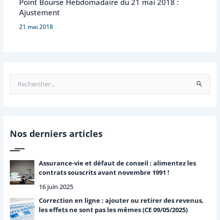
Point Bourse Hebdomadaire du 21 mai 2018 :
Ajustement
21 mai 2018
R
e
c
h
e
r
Nos derniers articles
c
h
e
Assurance-vie et défaut de conseil : alimentez les
r
contrats souscrits avant novembre 1991 !
16 juin 2025
:
Correction en ligne : ajouter ou retirer des revenus,
les effets ne sont pas les mêmes (CE 09/05/2025)