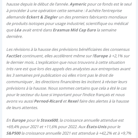
hausse depuis le début de l’année.
Aymeric
pour ce fonds est le seul
à procéder à une opération cette semaine : il achète l’entreprise
allemande
Eckert & Ziegler
un des premiers fabricants mondiaux
de produits isotopes pour usage industriel, scientifique ou médical
que
Léa
avait entré dans
Erasmus Mid Cap Euro
la semaine
dernière.
Les révisions à la hausse des prévisions bénéficiaires des consensus
FactSet
continuent, elles accélèrent même sur l’
Europe
à +2,1% sur
le dernier mois
.
L’explication que nous trouvons à cette situation
très rare est que lors des appels des analystes aux entreprises avant
les 3 semaines pré publication où elles n’ont pas le droit de
communiquer , les directions financières les incitent à réviser leurs
prévisions à la hausse. Nous sommes certains que cela a été le cas
pour le secteur du luxe si important pour l’indice français et nous
avons vu aussi
Pernod-Ricard
et
Rexel
faire des alertes à la hausse
de leurs attentes.
En
Europe
pour le
Stoxx600
, la croissance annuelle attendue est
+69,4% pour 2021 et +11,6% pour 2022. Aux
États-Unis
pour le
S&P500
la croissance annuelle 2021 est attendue à +42,2% et à +9,7%