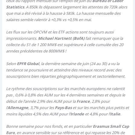
ceux du rapport mensuel sur l’emploi de juin du
Bureau of Labor
Statistics
. A 850k ils dépassent largement les attentes de 720k alors
que mai a été révisé à la hausse à 583k. La hausse mensuelle des
salaires semble ralentir à +0,3% vs +0,5% en mai.
Les flux sur les OPCVM et les ETF actions sont toujours aussi
impressionnants.
Michael Hartnett (BofA)
fait remarquer que la
collecte du S1 de 1 200 MM$ est supérieure à celle cumulée des 20
années précédentes de 800MM$ !
Selon
EPFR Global
, la dernière semaine de juin (24 au 30) a vu la
tendance se poursuivre et atteindre des niveaux record avec des
souscriptions bien réparties géographiquement et sectoriellement.
Le rythme des souscriptions sur les marchés européens ne ralentit
pas , 0,6% à 0,8% des AUM sur les 4 dernières semaines et depuis le
début de l’année 2,9% des AUM pour la
France
, 2,8% pour
l’
Allemagne
, 3,7% pour les
Pays-Bas
et sur les marchés plus petits et
moins liquides 4,5% des AUM pour l’
Irlande
et 4,8% pour l’
Italie
.
Bonne semaine pour nos fonds, et en particulier
Erasmus Small Cap
Euro
, en avance sensible sur sa référence et qui repasse les 20% de