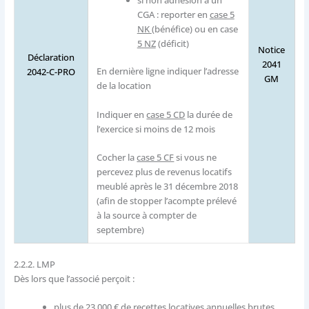
si non adhésion à un
CGA : reporter en
case 5
NK
(bénéfice) ou en case
5 NZ
(déficit)
Notice
Déclaration
2041
En dernière ligne indiquer l’adresse
2042-C-PRO
GM
de la location
Indiquer en
case 5 CD
la durée de
l’exercice si moins de 12 mois
Cocher la
case 5 CF
si vous ne
percevez plus de revenus locatifs
meublé après le 31 décembre 2018
(afin de stopper l’acompte prélevé
à la source à compter de
septembre)
2.2.2.
LMP
Dès lors que l’associé perçoit :
plus
de 23 000 € de recettes locatives annuelles brutes