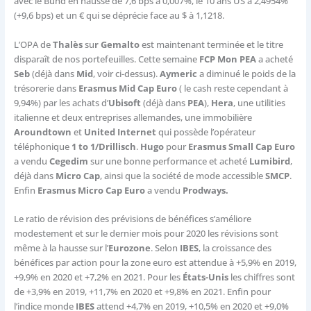
avec le Bund en hausse de 7,6 bps à 0,007%, le 10 ans US à 2,4954%
(+9,6 bps) et un € qui se déprécie face au $ à 1,1218.
L’OPA de
Thalès
su
r Gemalto
est maintenant terminée et le titre
disparaît de nos portefeuilles. Cette semaine
FCP Mon PEA
a acheté
Seb
(déjà dans
Mid
, voir ci-dessus).
Aymeric
a diminué le poids de la
trésorerie dans
Erasmus Mid Cap Euro
( le cash reste cependant à
9,94%) par les achats d’
Ubisoft
(déjà dans
PEA
),
Hera
, une utilities
italienne et deux entreprises allemandes, une immobilière
Aroundtown
et
United Internet
qui possède l’opérateur
téléphonique
1 to 1/Drillisch
.
Hugo
pour
Erasmus Small Cap Euro
a vendu
Cegedim
sur une bonne performance et acheté
Lumibird
,
déjà dans
Micro Cap
, ainsi que la société de mode accessible
SMCP
.
Enfin
Erasmus Micro Cap Euro
a vendu
Prodways.
Le ratio de révision des prévisions de bénéfices s’améliore
modestement et sur le dernier mois pour 2020 les révisions sont
même à la hausse sur l’
Eurozone
. Selon
IBES
, la croissance des
bénéfices par action pour la zone euro est attendue à +5,9% en 2019,
+9,9% en 2020 et +7,2% en 2021. Pour les
États-Unis
les chiffres sont
de +3,9% en 2019, +11,7% en 2020 et +9,8% en 2021. Enfin pour
l’indice monde
IBES
attend +4,7% en 2019, +10,5% en 2020 et +9,0%