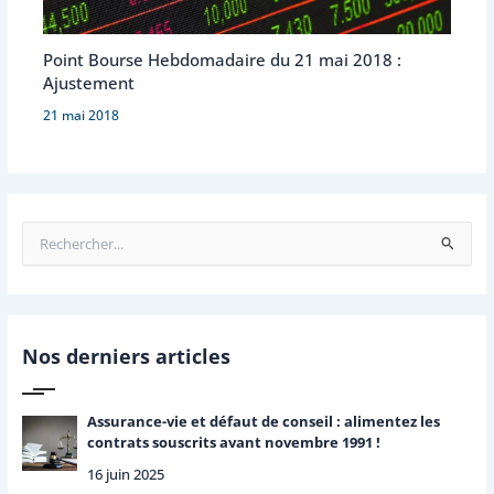
Point Bourse Hebdomadaire du 21 mai 2018 :
Ajustement
21 mai 2018
R
e
c
h
e
r
Nos derniers articles
c
h
e
Assurance-vie et défaut de conseil : alimentez les
r
contrats souscrits avant novembre 1991 !
16 juin 2025
: