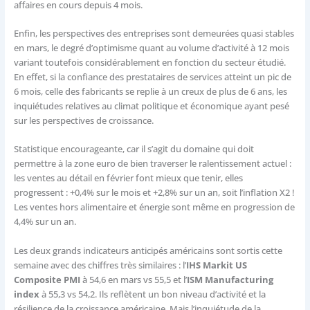
affaires en cours depuis 4 mois.
Enfin, les perspectives des entreprises sont demeurées quasi stables
en mars, le degré d’optimisme quant au volume d’activité à 12 mois
variant toutefois considérablement en fonction du secteur étudié.
En effet, si la confiance des prestataires de services atteint un pic de
6 mois, celle des fabricants se replie à un creux de plus de 6 ans, les
inquiétudes relatives au climat politique et économique ayant pesé
sur les perspectives de croissance.
Statistique encourageante, car il s’agit du domaine qui doit
permettre à la zone euro de bien traverser le ralentissement actuel :
les ventes au détail en février font mieux que tenir, elles
progressent : +0,4% sur le mois et +2,8% sur un an, soit l’inflation X2 !
Les ventes hors alimentaire et énergie sont même en progression de
4,4% sur un an.
Les deux grands indicateurs anticipés américains sont sortis cette
semaine avec des chiffres très similaires : l’
IHS Markit US
Composite PMI
à 54,6 en mars vs 55,5 et l’
ISM Manufacturing
index
à 55,3 vs 54,2. Ils reflètent un bon niveau d’activité et la
résilience de la croissance américaine. Mais l’inquiétude de la