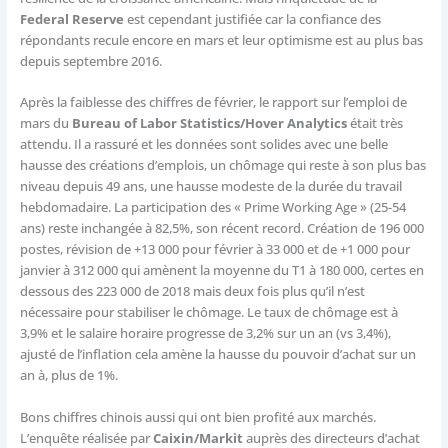
Federal Reserve
est cependant justifiée car la confiance des
répondants recule encore en mars et leur optimisme est au plus bas
depuis septembre 2016.
Après la faiblesse des chiffres de février, le rapport sur l’emploi de
mars du
Bureau of Labor Statistics/Hover Analytics
était très
attendu. Il a rassuré et les données sont solides avec une belle
hausse des créations d’emplois, un chômage qui reste à son plus bas
niveau depuis 49 ans, une hausse modeste de la durée du travail
hebdomadaire. La participation des « Prime Working Age » (25-54
ans) reste inchangée à 82,5%, son récent record. Création de 196 000
postes, révision de +13 000 pour février à 33 000 et de +1 000 pour
janvier à 312 000 qui amènent la moyenne du T1 à 180 000, certes en
dessous des 223 000 de 2018 mais deux fois plus qu’il n’est
nécessaire pour stabiliser le chômage. Le taux de chômage est à
3,9% et le salaire horaire progresse de 3,2% sur un an (vs 3,4%),
ajusté de l’inflation cela amène la hausse du pouvoir d’achat sur un
an à, plus de 1%.
Bons chiffres chinois aussi qui ont bien profité aux marchés.
L’enquête réalisée par
Caixin/Markit
auprès des directeurs d’achat