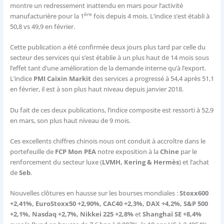
montre un redressement inattendu en mars pour l’activité
ère
manufacturière pour la 1
fois depuis 4 mois. L’indice s’est établi à
50,8 vs 49,9 en février.
Cette publication a été confirmée deux jours plus tard par celle du
secteur des services qui s’est établie à un plus haut de 14 mois sous
l’effet tant d’une amélioration de la demande interne qu’à l’export.
L’indice
PMI Caixin Markit
des services a progressé à 54,4 après 51,1
en février, il est à son plus haut niveau depuis janvier 2018.
Du fait de ces deux publications, l’indice composite est ressorti à 52,9
en mars, son plus haut niveau de 9 mois.
Ces excellents chiffres chinois nous ont conduit à accroître dans le
portefeuille de
FCP Mon PEA
notre exposition à la
Chine
par le
renforcement du secteur luxe (
LVMH, Kering & Hermès
) et l’achat
de
Seb
.
Nouvelles clôtures en hausse sur les bourses mondiales :
Stoxx600
+2,41%, EuroStoxx50 +2,90%, CAC40 +2,3%, DAX +4,2%, S&P 500
+2,1%, Nasdaq +2,7%, Nikkei 225 +2,8%
et
Shanghaï SE +8,4%