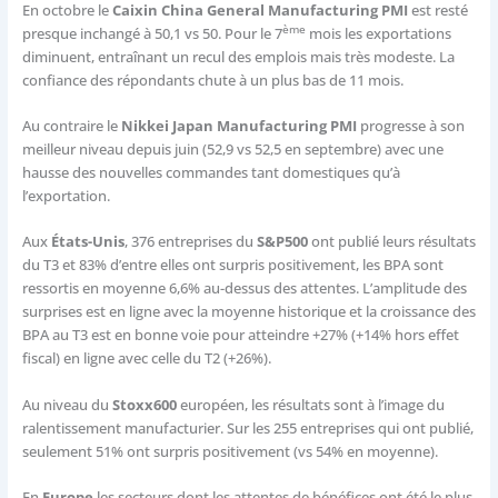
En octobre le
Caixin China General Manufacturing PMI
est resté
ème
presque inchangé à 50,1 vs 50. Pour le 7
mois les exportations
diminuent, entraînant un recul des emplois mais très modeste. La
confiance des répondants chute à un plus bas de 11 mois.
Au contraire le
Nikkei Japan Manufacturing PMI
progresse à son
meilleur niveau depuis juin (52,9 vs 52,5 en septembre) avec une
hausse des nouvelles commandes tant domestiques qu’à
l’exportation.
Aux
États-Unis
, 376 entreprises du
S&P500
ont publié leurs résultats
du T3 et 83% d’entre elles ont surpris positivement, les BPA sont
ressortis en moyenne 6,6% au-dessus des attentes. L’amplitude des
surprises est en ligne avec la moyenne historique et la croissance des
BPA au T3 est en bonne voie pour atteindre +27% (+14% hors effet
fiscal) en ligne avec celle du T2 (+26%).
Au niveau du
Stoxx600
européen, les résultats sont à l’image du
ralentissement manufacturier. Sur les 255 entreprises qui ont publié,
seulement 51% ont surpris positivement (vs 54% en moyenne).
En
Europe
les secteurs dont les attentes de bénéfices ont été le plus