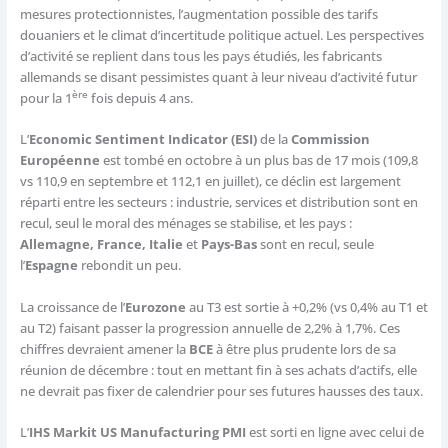
mesures protectionnistes, l’augmentation possible des tarifs
douaniers et le climat d’incertitude politique actuel. Les perspectives
d’activité se replient dans tous les pays étudiés, les fabricants
allemands se disant pessimistes quant à leur niveau d’activité futur
ère
pour la 1
fois depuis 4 ans.
L’
Economic Sentiment Indicator (ESI)
de la
Commission
Européenne
est tombé en octobre à un plus bas de 17 mois (109,8
vs 110,9 en septembre et 112,1 en juillet), ce déclin est largement
réparti entre les secteurs : industrie, services et distribution sont en
recul, seul le moral des ménages se stabilise, et les pays :
Allemagne, France, Italie
et
Pays-Bas
sont en recul, seule
l’
Espagne
rebondit un peu.
La croissance de l’
Eurozone
au T3 est sortie à +0,2% (vs 0,4% au T1 et
au T2) faisant passer la progression annuelle de 2,2% à 1,7%. Ces
chiffres devraient amener la
BCE
à être plus prudente lors de sa
réunion de décembre : tout en mettant fin à ses achats d’actifs, elle
ne devrait pas fixer de calendrier pour ses futures hausses des taux.
L’
IHS Markit US Manufacturing PMI
est sorti en ligne avec celui de