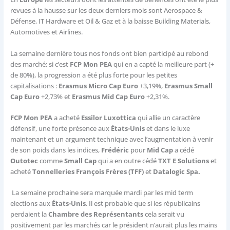
revues à la hausse sur les deux derniers mois sont Aerospace &
Défense, IT Hardware et Oil & Gaz et à la baisse Building Materials,
Automotives et Airlines.
La semaine dernière tous nos fonds ont bien participé au rebond
des marché; si c’est
FCP Mon PEA
qui en a capté la meilleure part (+
de 80%), la progression a été plus forte pour les petites
capitalisations :
Erasmus Micro Cap Euro
+3,19%,
Erasmus Small
Cap Euro
+2,73% et
Erasmus Mid Cap Euro
+2,31%.
FCP Mon PEA
a acheté
Essilor Luxottica
qui allie un caractère
défensif, une forte présence aux
États-Unis
et dans le luxe
maintenant et un argument technique avec l’augmentation à venir
de son poids dans les indices,
Frédéric
pour
Mid Cap
a cédé
Outotec
comme
Small Cap
qui a en outre cédé
TXT E Solutions
et
acheté
Tonnelleries François Frères (TFF)
et
Datalogic Spa.
La semaine prochaine sera marquée mardi par les mid term
elections aux
États-Unis
. Il est probable que si les républicains
perdaient la
Chambre des Représentants
cela serait vu
positivement par les marchés car le président n’aurait plus les mains