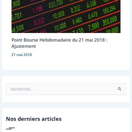
Point Bourse Hebdomadaire du 21 mai 2018 :
Ajustement
21 mai 2018
R
e
c
h
e
r
Nos derniers articles
c
h