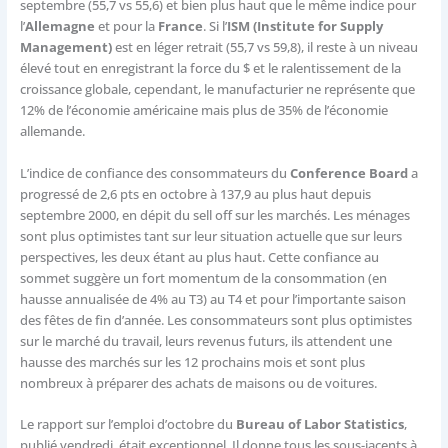
septembre (55,7 vs 55,6) et bien plus haut que le même indice pour
l’
Allemagne
et pour la
France
. Si l’
ISM (Institute for Supply
Management)
est en léger retrait (55,7 vs 59,8), il reste à un niveau
élevé tout en enregistrant la force du $ et le ralentissement de la
croissance globale, cependant, le manufacturier ne représente que
12% de l’économie américaine mais plus de 35% de l’économie
allemande.
L’indice de confiance des consommateurs du
Conference Board
a
progressé de 2,6 pts en octobre à 137,9 au plus haut depuis
septembre 2000, en dépit du sell off sur les marchés. Les ménages
sont plus optimistes tant sur leur situation actuelle que sur leurs
perspectives, les deux étant au plus haut. Cette confiance au
sommet suggère un fort momentum de la consommation (en
hausse annualisée de 4% au T3) au T4 et pour l’importante saison
des fêtes de fin d’année. Les consommateurs sont plus optimistes
sur le marché du travail, leurs revenus futurs, ils attendent une
hausse des marchés sur les 12 prochains mois et sont plus
nombreux à préparer des achats de maisons ou de voitures.
Le rapport sur l’emploi d’octobre du
Bureau of Labor Statistics
,
publié vendredi, était exceptionnel. Il donne tous les sous-jacents à