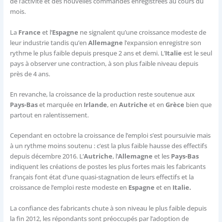
de l’activité et des nouvelles commandes enregistrées au cours du
mois.
La
France
et l’
Espagne
ne signalent qu’une croissance modeste de
leur industrie tandis qu’en
Allemagne
l’expansion enregistre son
rythme le plus faible depuis presque 2 ans et demi. L’
Italie
est le seul
pays à observer une contraction, à son plus faible niveau depuis
près de 4 ans.
En revanche, la croissance de la production reste soutenue aux
Pays-Bas
et marquée en
Irlande
, en
Autriche
et en
Grèce
bien que
partout en ralentissement.
Cependant en octobre la croissance de l’emploi s’est poursuivie mais
à un rythme moins soutenu : c’est la plus faible hausse des effectifs
depuis décembre 2016. L’
Autriche
, l’
Allemagne
et les
Pays-Bas
indiquent les créations de postes les plus fortes mais les fabricants
français font état d’une quasi-stagnation de leurs effectifs et la
croissance de l’emploi reste modeste en
Espagne
et en
Italie.
La confiance des fabricants chute à son niveau le plus faible depuis
la fin 2012, les répondants sont préoccupés par l’adoption de