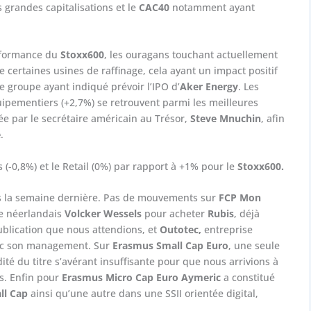
 grandes capitalisations et le
CAC40
notamment ayant
erformance du
Stoxx600
, les ouragans touchant actuellement
 certaines usines de raffinage, cela ayant un impact positif
e groupe ayant indiqué prévoir l’IPO d’
Aker Energy
. Les
ipementiers (+2,7%) se retrouvent parmi les meilleures
ée par le secrétaire américain au Trésor,
Steve Mnuchin
, afin
e
.
es (-0,8%) et le Retail (0%) par rapport à +1% pour le
Stoxx600.
és la semaine dernière. Pas de mouvements sur
FCP Mon
e néerlandais
Volcker Wessels
pour acheter
Rubis
, déjà
publication que nous attendions, et
Outotec,
entreprise
vec son management. Sur
Erasmus Small Cap Euro
, une seule
idité du titre s’avérant insuffisante pour que nous arrivions à
s. Enfin pour
Erasmus Micro Cap Euro Aymeric
a constitué
ll Cap
ainsi qu’une autre dans une SSII orientée digital,