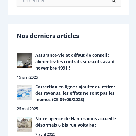
R
e
c
h
e
r
Nos derniers articles
c
h
e
r
Assurance-vie et défaut de conseil :
alimentez les contrats souscrits avant
:
novembre 1991 !
16 juin 2025
Correction en ligne : ajouter ou retirer
des revenus, les effets ne sont pas les
mêmes (CE 09/05/2025)
26 mai 2025
Notre agence de Nantes vous accueille
désormais 6 bis rue Voltaire !
7 avril 2025