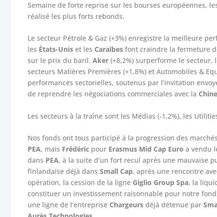
Semaine de forte reprise sur les bourses européennes, les
réalisé les plus forts rebonds.
Le secteur Pétrole & Gaz (+3%) enregistre la meilleure p
les
États-Unis
et les
Caraïbes
font craindre la fermeture de
sur le prix du baril.
Aker
(+8,2%) surperforme le secteur, l
secteurs Matières Premières (+1,8%) et Automobiles & Equ
performances sectorielles, soutenus par l’invitation envoy
de reprendre les négociations commerciales avec la
Chin
Les secteurs à la traîne sont les Médias (-1,2%), les Utiliti
Nos fonds ont tous participé à la progression des march
PEA
, mais
Frédéric
pour
Erasmus Mid Cap Euro
a vendu l
dans
PEA
, à la suite d’un fort recul après une mauvaise 
finlandaise déjà dans
Small Cap
, après une rencontre a
opération, la cession de la ligne
Giglio Group Spa
, la liqu
constituer un investissement raisonnable pour notre fond
une ligne de l’entreprise
Chargeurs
déjà détenue par
Sma
Aurès Technologies.