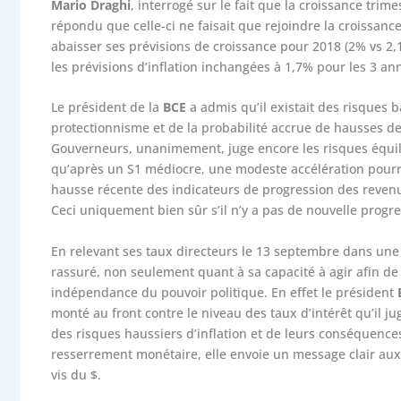
Mario Draghi
, interrogé sur le fait que la croissance trim
répondu que celle-ci ne faisait que rejoindre la croissanc
abaisser ses prévisions de croissance pour 2018 (2% vs 2,1
les prévisions d’inflation inchangées à 1,7% pour les 3 an
Le président de la
BCE
a admis qu’il existait des risques 
protectionnisme et de la probabilité accrue de hausses de
Gouverneurs, unanimement, juge encore les risques équili
qu’après un S1 médiocre, une modeste accélération pourra
hausse récente des indicateurs de progression des reven
Ceci uniquement bien sûr s’il n’y a pas de nouvelle progre
En relevant ses taux directeurs le 13 septembre dans une
rassuré, non seulement quant à sa capacité à agir afin de l
indépendance du pouvoir politique. En effet le président
monté au front contre le niveau des taux d’intérêt qu’il ju
des risques haussiers d’inflation et de leurs conséquenc
resserrement monétaire, elle envoie un message clair aux i
vis du $.