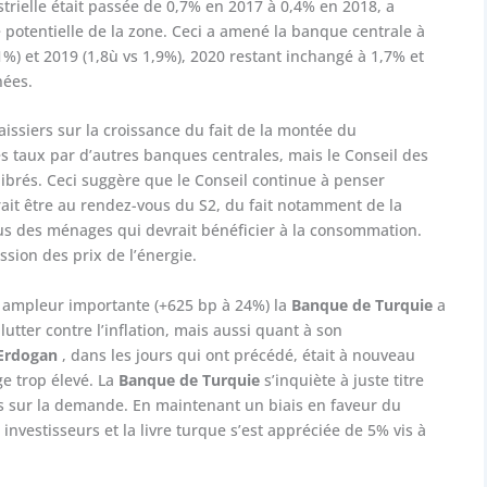
estrielle était passée de 0,7% en 2017 à 0,4% en 2018, a
e potentielle de la zone. Ceci a amené la banque centrale à
%) et 2019 (1,8ù vs 1,9%), 2020 restant inchangé à 1,7% et
nées.
baissiers sur la croissance du fait de la montée du
s taux par d’autres banques centrales, mais le Conseil des
brés. Ceci suggère que le Conseil continue à penser
it être au rendez-vous du S2, du fait notamment de la
us des ménages qui devrait bénéficier à la consommation.
ssion des prix de l’énergie.
 ampleur importante (+625 bp à 24%) la
Banque de Turquie
a
utter contre l’inflation, mais aussi quant à son
Erdogan
, dans les jours qui ont précédé, était à nouveau
ge trop élevé. La
Banque de Turquie
s’inquiète à juste titre
es sur la demande. En maintenant un biais en faveur du
nvestisseurs et la livre turque s’est appréciée de 5% vis à