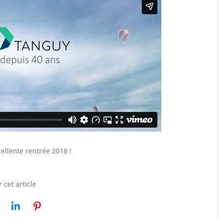
llente rentrée 2018 !
 cet article