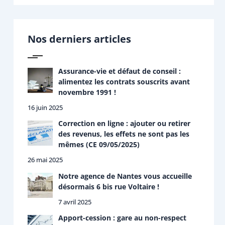
c
h
e
r
Nos derniers articles
c
h
e
r
Assurance-vie et défaut de conseil :
alimentez les contrats souscrits avant
:
novembre 1991 !
16 juin 2025
Correction en ligne : ajouter ou retirer
des revenus, les effets ne sont pas les
mêmes (CE 09/05/2025)
26 mai 2025
Notre agence de Nantes vous accueille
désormais 6 bis rue Voltaire !
7 avril 2025
Apport-cession : gare au non-respect