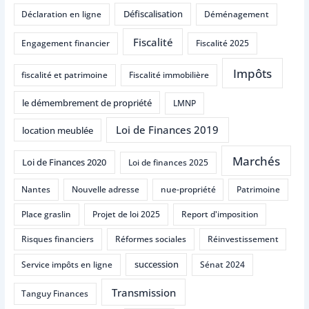
Défiscalisation
Déclaration en ligne
Déménagement
Fiscalité
Engagement financier
Fiscalité 2025
Impôts
fiscalité et patrimoine
Fiscalité immobilière
le démembrement de propriété
LMNP
Loi de Finances 2019
location meublée
Marchés
Loi de Finances 2020
Loi de finances 2025
Nantes
Nouvelle adresse
nue-propriété
Patrimoine
Place graslin
Projet de loi 2025
Report d'imposition
Risques financiers
Réformes sociales
Réinvestissement
succession
Service impôts en ligne
Sénat 2024
Transmission
Tanguy Finances