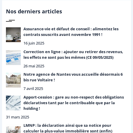
e
r
Nos derniers articles
c
h
e
Assurance-vie et défaut de conseil : alimentez les
r
contrats souscrits avant novembre 1991 !
16 juin 2025
:
Correction en ligne : ajouter ou retirer des revenus,
les effets ne sont pas les mêmes (CE 09/05/2025)
26 mai 2025
Notre agence de Nantes vous accueille désormais 6
bis rue Voltaire !
7 avril 2025
Apport-cession : gare au non-respect des obligations
déclaratives tant par le contribuable que par la
holding !
31 mars 2025
LMNP : la déclaration ainsi que sa notice pour
calculer la plus-value immobilière sont (enfin)