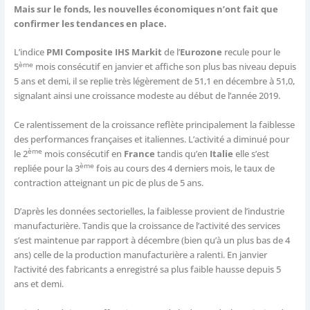
Mais sur le fonds, les nouvelles économiques n’ont fait que
confirmer les tendances en place.
L’indice
PMI Composite IHS Markit
de l’
Eurozone
recule pour le
ème
5
mois consécutif en janvier et affiche son plus bas niveau depuis
5 ans et demi, il se replie très légèrement de 51,1 en décembre à 51,0,
signalant ainsi une croissance modeste au début de l’année 2019.
Ce ralentissement de la croissance reflète principalement la faiblesse
des performances françaises et italiennes. L’activité a diminué pour
ème
le 2
mois consécutif en
France
tandis qu’en
Italie
elle s’est
ème
repliée pour la 3
fois au cours des 4 derniers mois, le taux de
contraction atteignant un pic de plus de 5 ans.
D’après les données sectorielles, la faiblesse provient de l’industrie
manufacturière. Tandis que la croissance de l’activité des services
s’est maintenue par rapport à décembre (bien qu’à un plus bas de 4
ans) celle de la production manufacturière a ralenti. En janvier
l’activité des fabricants a enregistré sa plus faible hausse depuis 5
ans et demi.