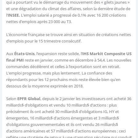
qui a pourtant vu le démarrage du mouvement des « gilets jaunes »
et une dégradation du climat des affaires, selon la dernière étude de
l’
INSEE.
L’emploi salarié a progressé de 0,1% avec 16 200 créations
nettes d’emplois après 23 000 au T3.
L’économie française se trouve ainsi en situation de créations nettes
d’emplois pour le 15 trimestre consécutif.
Aux
États-Unis
, l’expansion reste solide, l’
IHS Markit Composite US
final PMI
reste en janvier, comme en décembre à 54,4. Les nouvelles
commandes décélèrent et celles à l’exportation sont en retrait.
L’emploi progresse, mais plus lentement. La confiance des
répondants pour les 12 prochains mois reste élevée bien qu’en
dessous de la moyenne exprimée en 2018.
Selon
EPFR Global
, depuis le 2 janvier les investisseurs ont acheté 36
milliards$ d’obligations et vendu 10 milliards$ d’actions : plus
précisément ils ont acheté 30 milliards$ d’obligations IG, HY et
émergentes, 16 milliards$ d’actions émergentes et 3 milliards$
d’obligations gouvernementales et ils ont vendu 26 milliards$
d’actions américaines et 57 milliards$ d’actions européennes ; ceci
reflète une stratégie de retour à une stagnation séculaire qui conduit