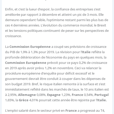
Enfin, et c’est la lueur d’espoir, la confiance des entreprises s’est
améliorée par rapport à décembre et atteint un pic de 3 mois. Elle
demeure cependant faible, l’optimisme restant parmi les plus bas de
ces 4 dernières années. L’évolution du commerce mondial, le Brexit
et les tensions politiques continuent de peser sur les perspectives de
croissance.
La
Commission Européenne
a coupé ses prévisions de croissance
du PIB de 1,9% à 1,3% pour 2019. La révision pour l’
Italie
reflète la
profonde détérioration de l’économie du pays en quelques mois, la
Commission Européenne
prévoit pour ce pays 0,2% de croissance
en 2019 après avoir prévu 1,2% en novembre. Ceci va relancer la
procédure européenne d’enquête pour déficit excessif et le
gouvernement devrait être conduit à couper dans les dépenses de
son budget 2019. Bref, le risque italien remonte à la surface et s’est
immédiatement reflété dans les marchés de taux, le 10 ans italien est
à 2,95%,
Allemagne
0,08%,
Espagne
1,23%,
France
0,54%,
Portugal
1,65%, la
Grèce
4,01% pourrait cette année être rejointe par l’
Italie.
L’emploi salarié dans le secteur privé en
France
a progressé au T4,