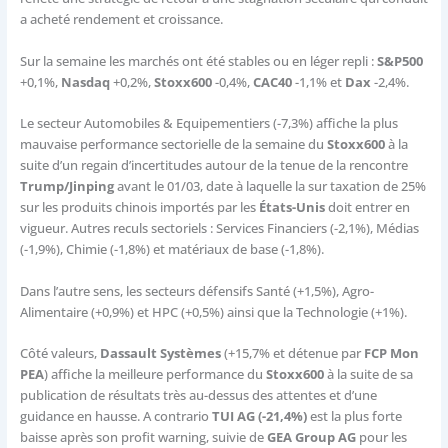
a acheté rendement et croissance.
Sur la semaine les marchés ont été stables ou en léger repli :
S&P500
+0,1%,
Nasdaq
+0,2%,
Stoxx600
-0,4%,
CAC40
-1,1% et
Dax
-2,4%.
Le secteur Automobiles & Equipementiers (-7,3%) affiche la plus
mauvaise performance sectorielle de la semaine du
Stoxx600
à la
suite d’un regain d’incertitudes autour de la tenue de la rencontre
Trump/Jinping
avant le 01/03, date à laquelle la sur taxation de 25%
sur les produits chinois importés par les
États-Unis
doit entrer en
vigueur. Autres reculs sectoriels : Services Financiers (-2,1%), Médias
(-1,9%), Chimie (-1,8%) et matériaux de base (-1,8%).
Dans l’autre sens, les secteurs défensifs Santé (+1,5%), Agro-
Alimentaire (+0,9%) et HPC (+0,5%) ainsi que la Technologie (+1%).
Côté valeurs,
Dassault Systèmes
(+15,7% et détenue par
FCP Mon
PEA
) affiche la meilleure performance du
Stoxx600
à la suite de sa
publication de résultats très au-dessus des attentes et d’une
guidance en hausse. A contrario
TUI AG (-21,4%)
est la plus forte
baisse après son profit warning, suivie de
GEA Group AG
pour les