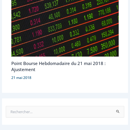
Point Bourse Hebdomadaire du 21 mai 2018 :
Ajustement
21 mai 2018
R
e
c
h