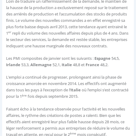
Loin de traduire un raffermissement de la demande, le maintien de
la hausse de la production a exclusivement reposé sur le traitement
des arriérés de production et l’accumulation des stocks de produits
finis. Le volume des nouvelles commandes a en effet enregistré sa
plus forte baisse depuis avril 2013, cette tendance ayant entrainé le
er
1
repli du volume des nouvelles affaires depuis plus de 4 ans. Dans
le secteur des services, la demande est restée stable, les entreprises
indiquant une hausse marginale des nouveaux contrats.
Les PMI composites de janvier sont les suivants :
Espagne
54,5,
Irlande
53,3,
Allemagne
52,1,
Italie
48,8 et
France
48,2.
L’emploi a continué de progresser, prolongeant ainsi la phase de
croissance amorcée en novembre 2014. Les effectifs ont augmenté
dans tous les pays à l’exception de l’
Italie
où l’emploi s’est contracté
ère
pour la 1
fois depuis septembre 2015.
Faisant écho à la tendance observée pour l’activité et les nouvelles
affaires, le rythme des créations de postes a ralenti. Bien que les
effectifs aient enregistré leur plus faible hausse depuis 28 mois, ce
léger renforcement a permis aux entreprises de réduire le volume du
ème
travail en attente, en recul pour le 2
mois consécutif.