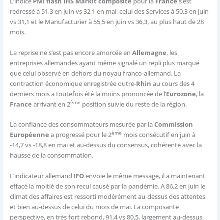
L’indice
PMI flash IHS Markit composite
pour la
France
s’est
redressé à 51,3 en juin vs 32,1 en mai, celui des Services à 50,3 en juin
vs 31,1 et le Manufacturier à 55,5 en juin vs 36,3, au plus haut de 28
mois.
La reprise ne s’est pas encore amorcée en
Allemagne
, les
entreprises allemandes ayant même signalé un repli plus marqué
que celui observé en dehors du noyau franco-allemand. La
contraction économique enregistrée outre-
Rhin
au cours des 4
derniers mois a toutefois été la moins prononcée de l’
Eurozone
, la
ème
France
arrivant en 2
position suivie du reste de la région.
La confiance des consommateurs mesurée par la
Commission
ème
Européenne
a progressé pour le 2
mois consécutif en juin à
-14,7 vs -18,8 en mai et au-dessus du consensus, cohérente avec la
hausse de la consommation.
L’indicateur allemand
IFO
envoie le même message, il a maintenant
effacé la moitié de son recul causé par la pandémie. A 86,2 en juin le
climat des affaires est ressorti modérément au-dessus des attentes
et bien au-dessus de celui du mois de mai. La composante
perspective, en très fort rebond, 91,4 vs 80,5, largement au-dessus