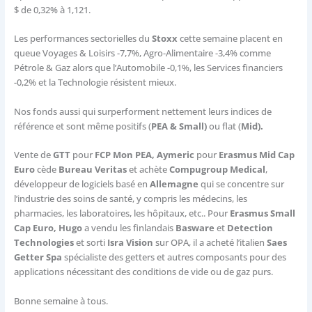
$ de 0,32% à 1,121.
Les performances sectorielles du
Stoxx
cette semaine placent en
queue Voyages & Loisirs -7,7%, Agro-Alimentaire -3,4% comme
Pétrole & Gaz alors que l’Automobile -0,1%, les Services financiers
-0,2% et la Technologie résistent mieux.
Nos fonds aussi qui surperforment nettement leurs indices de
référence et sont même positifs (
PEA & Small)
ou flat (
Mid).
Vente de
GTT
pour
FCP Mon PEA, Aymeric
pour
Erasmus Mid Cap
Euro
cède
Bureau Veritas
et achète
Compugroup Medical
,
développeur de logiciels basé en
Allemagne
qui se concentre sur
l’industrie des soins de santé, y compris les médecins, les
pharmacies, les laboratoires, les hôpitaux, etc.. Pour
Erasmus Small
Cap Euro, Hugo
a vendu les finlandais
Basware
et
Detection
Technologies
et sorti
Isra Vision
sur OPA, il a acheté l’italien
Saes
Getter Spa
spécialiste des getters et autres composants pour des
applications nécessitant des conditions de vide ou de gaz purs.
Bonne semaine à tous.