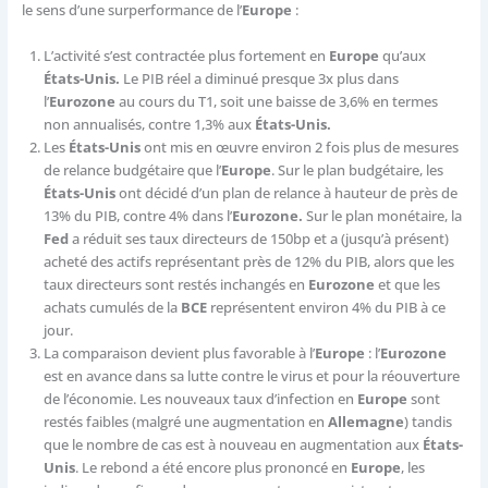
le sens d’une surperformance de l’
Europe
:
L’activité s’est contractée plus fortement en
Europe
qu’aux
États-Unis.
Le PIB réel a diminué presque 3x plus dans
l’
Eurozone
au cours du T1, soit une baisse de 3,6% en termes
non annualisés, contre 1,3% aux
États-Unis.
Les
États-Unis
ont mis en œuvre environ 2 fois plus de mesures
de relance budgétaire que l’
Europe
. Sur le plan budgétaire, les
États-Unis
ont décidé d’un plan de relance à hauteur de près de
13% du PIB, contre 4% dans l’
Eurozone.
Sur le plan monétaire, la
Fed
a réduit ses taux directeurs de 150bp et a (jusqu’à présent)
acheté des actifs représentant près de 12% du PIB, alors que les
taux directeurs sont restés inchangés en
Eurozone
et que les
achats cumulés de la
BCE
représentent environ 4% du PIB à ce
jour.
La comparaison devient plus favorable à l’
Europe
: l’
Eurozone
est en avance dans sa lutte contre le virus et pour la réouverture
de l’économie. Les nouveaux taux d’infection en
Europe
sont
restés faibles (malgré une augmentation en
Allemagne
) tandis
que le nombre de cas est à nouveau en augmentation aux
États-
Unis
. Le rebond a été encore plus prononcé en
Europe
, les