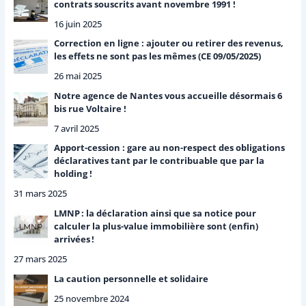
r
contrats souscrits avant novembre 1991 !
16 juin 2025
:
Correction en ligne : ajouter ou retirer des revenus,
les effets ne sont pas les mêmes (CE 09/05/2025)
26 mai 2025
Notre agence de Nantes vous accueille désormais 6
bis rue Voltaire !
7 avril 2025
Apport-cession : gare au non-respect des obligations
déclaratives tant par le contribuable que par la
holding !
31 mars 2025
LMNP : la déclaration ainsi que sa notice pour
calculer la plus-value immobilière sont (enfin)
arrivées !
27 mars 2025
La caution personnelle et solidaire
25 novembre 2024