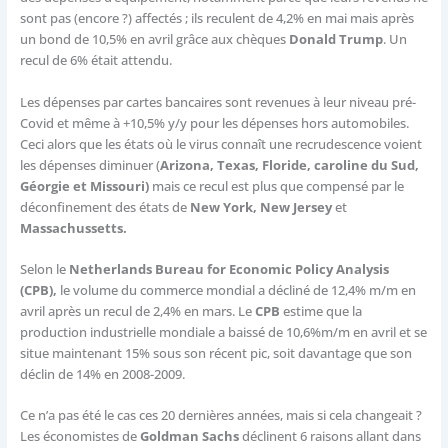
sont pas (encore ?) affectés ; ils reculent de 4,2% en mai mais après
un bond de 10,5% en avril grâce aux chèques
Donald Trump
. Un
recul de 6% était attendu.
Les dépenses par cartes bancaires sont revenues à leur niveau pré-
Covid et même à +10,5% y/y pour les dépenses hors automobiles.
Ceci alors que les états où le virus connaît une recrudescence voient
les dépenses diminuer (
Arizona, Texas, Floride, caroline du Sud,
Géorgie et Missouri)
mais ce recul est plus que compensé par le
déconfinement des états de
New York, New Jersey
et
Massachussetts.
Selon le
Netherlands Bureau for Economic Policy Analysis
(CPB),
le volume du commerce mondial a décliné de 12,4% m/m en
avril après un recul de 2,4% en mars. Le
CPB
estime que la
production industrielle mondiale a baissé de 10,6%m/m en avril et se
situe maintenant 15% sous son récent pic, soit davantage que son
déclin de 14% en 2008-2009.
Ce n’a pas été le cas ces 20 dernières années, mais si cela changeait ?
Les économistes de
Goldman Sachs
déclinent 6 raisons allant dans