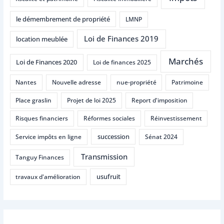
le démembrement de propriété
LMNP
Loi de Finances 2019
location meublée
Marchés
Loi de Finances 2020
Loi de finances 2025
Nantes
Nouvelle adresse
nue-propriété
Patrimoine
Place graslin
Projet de loi 2025
Report d'imposition
Risques financiers
Réformes sociales
Réinvestissement
succession
Service impôts en ligne
Sénat 2024
Transmission
Tanguy Finances
usufruit
travaux d'amélioration