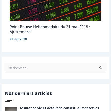
Point Bourse Hebdomadaire du 21 mai 2018 :
Ajustement
21 mai 2018
R
e
c
h
e
r
Nos derniers articles
c
h
e
Assurance-vie et défaut de conseil : alimentez les