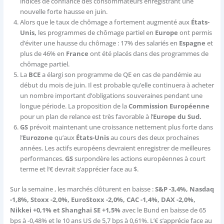
indices de confiance des consommateurs enregistrant une
nouvelle forte hausse en juin.
Alors que le taux de chômage a fortement augmenté aux
États-
Unis,
les programmes de chômage partiel en
Europe
ont permis
d’éviter une hausse du chômage : 17% des salariés en
Espagne
et
plus de 46% en
France
ont été placés dans des programmes de
chômage partiel.
La
BCE
a élargi son programme de QE en cas de pandémie au
début du mois de juin. Il est probable qu’elle continuera à acheter
un nombre important d’obligations souveraines pendant une
longue période. La proposition de la
Commission Européenne
pour un plan de relance est très favorable à l’
Europe du Sud.
GS
prévoit maintenant une croissance nettement plus forte dans
l’
Eurozone
qu’aux
États-Unis
au cours des deux prochaines
années. Les actifs européens devraient enregistrer de meilleures
performances.
GS
surpondère les actions européennes à court
terme et l’€ devrait s’apprécier face au $.
Sur la semaine , les marchés clôturent en baisse :
S&P -3,4%, Nasdaq
-1,8%, Stoxx -2,0%, EuroStoxx -2,0%, CAC -1,4%, DAX -2,0%,
Nikkei +0,1% et Shanghai SE +1,5%
avec le Bund en baisse de 65
bps à -0,48% et le 10 ans US de 5,7 bps à 0,61%. L’€ s’apprécie face au