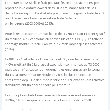
continuer au T2. Si elle n’était pas causée, en partie au moins, par
l’épargne involontaire (voir ci-dessus) la croissance forte de M1
devrait nous réjouir. En effet elle prédit avec une grande fiabilité et 2
ou 3 trimestres à l’avance les rebonds de l’activité
en
Eurozone
(2003,2009 et 2015).
Pour le reste, et sans surprise, le PIB de l’
Eurozone
au T1 a enregistré
un recul de 3,8%, conforme au consensus et de 3,1% y/y. Le taux de
chômage monte un peu, 7,4% vs 7,3%, mais moins que les attentes
(7,8%).
Le PIB des
États-Unis
a lui reculé de -4,8%, sous le consensus de
-4,0%, mettant fin à la phase d’expansion commencée au T3 2009.
Mais ces chiffres captent uniquement les embruns avant le tsunami
du T2. La consommation recule de 7,6%, la plus forte chute
enregistrée depuis le début de la série en 1959, avant que les chiffres
d’avril révèlent un déclin encore plus marqué.
Les inscriptions hebdomadaires au chômage se sont élevées à
3,839k, 6 fois plus que la pire semaine lors du crash de 2008.