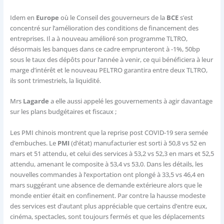
Idem en
Europe
où le Conseil des gouverneurs de la
BCE
s’est
concentré sur l’amélioration des conditions de financement des
entreprises. Il a à nouveau amélioré son programme TLTRO,
désormais les banques dans ce cadre emprunteront à -1%, 50bp
sous le taux des dépôts pour l’année à venir, ce qui bénéficiera à leur
marge d’intérêt et le nouveau PELTRO garantira entre deux TLTRO,
ils sont trimestriels, la liquidité.
Mrs
Lagarde
a elle aussi appelé les gouvernements à agir davantage
sur les plans budgétaires et fiscaux ;
Les PMI chinois montrent que la reprise post COVID-19 sera semée
d’embuches. Le
PMI
(d’état) manufacturier est sorti à 50,8 vs 52 en
mars et 51 attendu, et celui des services à 53,2 vs 52,3 en mars et 52,5
attendu, amenant le composite à 53,4 vs 53,0. Dans les détails, les
nouvelles commandes à l’exportation ont plongé à 33,5 vs 46,4 en
mars suggérant une absence de demande extérieure alors que le
monde entier était en confinement. Par contre la hausse modeste
des services est d’autant plus appréciable que certains d’entre eux,
cinéma, spectacles, sont toujours fermés et que les déplacements