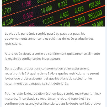
Le pic de la pandémie semble passé et, pays par pays, les
gouvernements annoncent les schémas de levée graduelle des
restrictions.
A tord ou à raison, la sortie du confinement qui s’annonce alimente
le regain de confiance des investisseurs.
Dans quelles proportions consommation et investissement
repartiront-ils ? A quel rythme ? Alors que les restrictions ne seront
levées que progressivement et que les bilans du secteur privé,
notamment des banques, se sont détériorés.
Pour le reste, la dégradation économique semble maintenant mieux
mesurée, l’incertitude se reporte sur le rebond espéré et il se
confirme que les analystes financiers, dans le doute, ont fait preuve