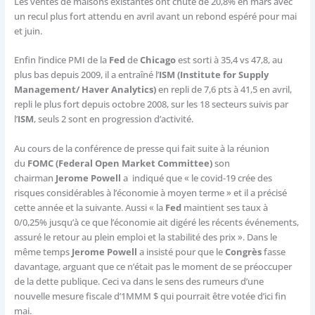
Les ventes de maisons existantes ont chuté de 20,8% en mars avec
un recul plus fort attendu en avril avant un rebond espéré pour mai
et juin.
Enfin l’indice PMI de la
Fed
de
Chicago
est sorti à 35,4 vs 47,8, au
plus bas depuis 2009, il a entraîné l’
ISM (Institute for Supply
Management/ Haver Analytics)
en repli de 7,6 pts à 41,5 en avril,
repli le plus fort depuis octobre 2008, sur les 18 secteurs suivis par
l’
ISM
, seuls 2 sont en progression d’activité.
Au cours de la conférence de presse qui fait suite à la réunion
du
FOMC (Federal Open Market Committee)
son
chairman
Jerome Powell
a indiqué que « le covid-19 crée des
risques considérables à l’économie à moyen terme » et il a précisé
cette année et la suivante. Aussi « la
Fed
maintient ses taux à
0/0,25% jusqu’à ce que l’économie ait digéré les récents événements,
assuré le retour au plein emploi et la stabilité des prix ». Dans le
même temps
Jerome Powell
a insisté pour que le
Congrès
fasse
davantage, arguant que ce n’était pas le moment de se préoccuper
de la dette publique. Ceci va dans le sens des rumeurs d’une
nouvelle mesure fiscale d’1MMM $ qui pourrait être votée d’ici fin
mai.