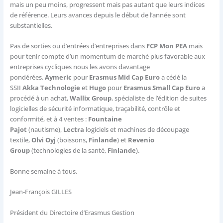
mais un peu moins, progressent mais pas autant que leurs indices
de référence. Leurs avances depuis le début de l’année sont
substantielles.
Pas de sorties ou d’entrées d’entreprises dans
FCP Mon PEA
mais
pour tenir compte d’un momentum de marché plus favorable aux
entreprises cycliques nous les avons davantage
pondérées.
Aymeric
pour
Erasmus Mid Cap Euro
a cédé la
SSII
Akka Technologie
et
Hugo
pour
Erasmus Small Cap Euro
a
procédé à un achat,
Wallix Group
, spécialiste de l’édition de suites
logicielles de sécurité informatique, traçabilité, contrôle et
conformité, et à 4 ventes :
Fountaine
Pajot
(nautisme),
Lectra
logiciels et machines de découpage
textile,
Olvi Oyj
(boissons,
Finlande
) et
Revenio
Group
(technologies de la santé,
Finlande
).
Bonne semaine à tous.
Jean-François GILLES
Président du Directoire d’Erasmus Gestion