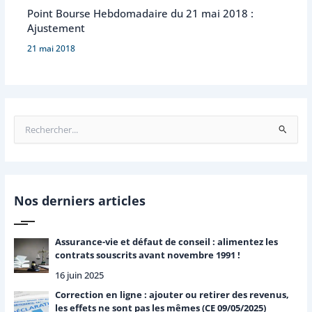
Point Bourse Hebdomadaire du 21 mai 2018 :
Ajustement
21 mai 2018
R
e
c
h
e
r
Nos derniers articles
c
h
e
Assurance-vie et défaut de conseil : alimentez les
r
contrats souscrits avant novembre 1991 !
16 juin 2025
:
Correction en ligne : ajouter ou retirer des revenus,
les effets ne sont pas les mêmes (CE 09/05/2025)