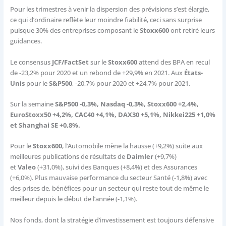
Pour les trimestres à venir la dispersion des prévisions s’est élargie,
ce qui d’ordinaire reflète leur moindre fiabilité, ceci sans surprise
puisque 30% des entreprises composant le
Stoxx600
ont retiré leurs
guidances.
Le consensus
JCF/FactSet
sur le
Stoxx600
attend des BPA en recul
de -23,2% pour 2020 et un rebond de +29,9% en 2021. Aux
États-
Unis
pour le
S&P500
, -20,7% pour 2020 et +24,7% pour 2021.
Sur la semaine
S&P500 -0,3%, Nasdaq -0,3%, Stoxx600 +2,4%,
EuroStoxx50 +4,2%, CAC40 +4,1%, DAX30 +5,1%, Nikkei225 +1,0%
et Shanghai SE +0,8%.
Pour le
Stoxx600
, l’Automobile mène la hausse (+9,2%) suite aux
meilleures publications de résultats de
Daimler
(+9,7%)
et
Valeo
(+31,0%), suivi des Banques (+8,4%) et des Assurances
(+6,0%). Plus mauvaise performance du secteur Santé (-1,8%) avec
des prises de, bénéfices pour un secteur qui reste tout de même le
meilleur depuis le début de l’année (-1,1%).
Nos fonds, dont la stratégie d’investissement est toujours défensive