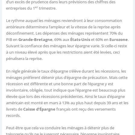
d’un excès de prudence dans leurs prévisions des chiffres des
er
entreprises du 1
trimestre.
Le rythme auquel les ménages reviendront à leur consommation
antérieure déterminera l’ampleur et la vitesse de la reprise après
déconfinement. Les dépenses des ménages représentent 70% du
PIB en
Grande-Bretagne
, 69% aux
États-Unis
et 60% en
Eurozone
.
Suivant la confiance des ménages leur épargne varie. Si celle-ci reste
à un niveau élevé après que les restrictions aient été levées, ceci
pénalisera la reprise.
En règle générale le taux d’épargne s’élève durant les récessions, les
ménages préfèrent détenir plus d’épargne de précaution. Mais cette
récession est différente et une bonne part de l’épargne y est
involontaire, obligée, tout indique que l’épargne est beaucoup plus
élevée que lors des récessions précédentes. Ainsi le taux d’épargne
américain est monté en mars à 13% au plus haut depuis 39 ans et les
livrets de
Caisse d’Épargne
français ont reçu des versements
records.
Peut-être que cela va conduire les ménages à détenir plus de
trésorerie qu’ils ne le jugeront nécessaire, l’épargne involontaire