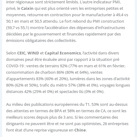
inter régionaux sont strictement limités. L’autre indicateur PMI,
privé, le
Caixin
qui est plus orienté vers les entreprises petites et
moyennes, retourne en contraction pour le manufacturier à 49,4 vs
50,1 en mars et 50,5 attendu. Le fort rebond du PMI construction
(59,7 vs 55,1) montre l’accélération des dépenses d’infrastructures
décidées par le gouvernement et financées rapidement par des
émissions obligataires des collectivités.
Selon
CEIC, WIND
et
Capital Economics
, l’activité dans divers
domaines peut être évaluée ainsi par rapport à la situation pré
COVID-19 : ventes de terrains 92% (77% en mars et 61% en février,
consommation de charbon 86% (80% et 64%), ventes
d’appartements 83% (60% et 20%), lumières dans les zones d’activité
80% (62% et 50%), trafic du métro 57% (38% et 0%), voyages longues
distances 42% (25% et 0%) et spectacles 0ù (0% et 0%).
Au milieu des publications européennes du T1, 53% sont au-dessus
des attentes en termes de BPA et 58% en termes de CA, ce sont les
meilleurs scores depuis plus de 3 ans. Si les commentaires des
dirigeants ne peuvent être et ne sont pas optimistes, 26 entreprises
font état d’une reprise vigoureuse en
Chine
.