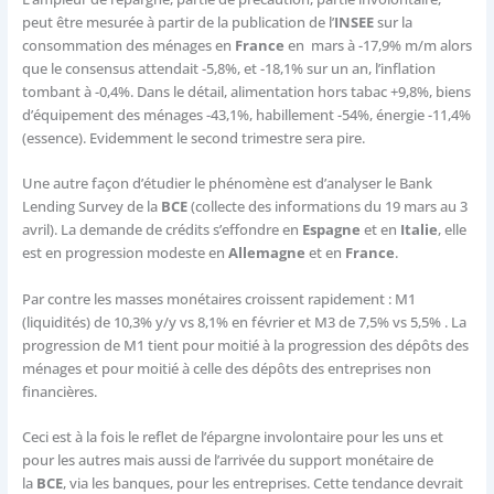
peut être mesurée à partir de la publication de l’
INSEE
sur la
consommation des ménages en
France
en mars à -17,9% m/m alors
que le consensus attendait -5,8%, et -18,1% sur un an, l’inflation
tombant à -0,4%. Dans le détail, alimentation hors tabac +9,8%, biens
d’équipement des ménages -43,1%, habillement -54%, énergie -11,4%
(essence). Evidemment le second trimestre sera pire.
Une autre façon d’étudier le phénomène est d’analyser le Bank
Lending Survey de la
BCE
(collecte des informations du 19 mars au 3
avril). La demande de crédits s’effondre en
Espagne
et en
Italie
, elle
est en progression modeste en
Allemagne
et en
France
.
Par contre les masses monétaires croissent rapidement : M1
(liquidités) de 10,3% y/y vs 8,1% en février et M3 de 7,5% vs 5,5% . La
progression de M1 tient pour moitié à la progression des dépôts des
ménages et pour moitié à celle des dépôts des entreprises non
financières.
Ceci est à la fois le reflet de l’épargne involontaire pour les uns et
pour les autres mais aussi de l’arrivée du support monétaire de
la
BCE
, via les banques, pour les entreprises. Cette tendance devrait