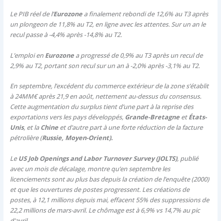
Le PIB réel de l’
Eurozone
a finalement rebondi de 12,6% au T3 après
un plongeon de 11,8% au T2, en ligne avec les attentes. Sur un an le
recul passe à -4,4% après -14,8% au T2.
L’emploi en
Eurozone
a progressé de 0,9% au T3 après un recul de
2,9% au T2, portant son recul sur un an à -2,0% après -3,1% au T2.
En septembre, l’excédent du commerce extérieur de la zone s’établit
à 24MM€ après 21,9 en août, nettement au-dessus du consensus.
Cette augmentation du surplus tient d’une part à la reprise des
exportations vers les pays développés,
Grande-Bretagne
et
États-
Unis
, et la
Chine
et d’autre part à une forte réduction de la facture
pétrolière (
Russie, Moyen-Orient).
Le
US Job Openings and Labor Turnover Survey (JOLTS)
, publié
avec un mois de décalage, montre qu’en septembre les
licenciements sont au plus bas depuis la création de l’enquête (2000)
et que les ouvertures de postes progressent. Les créations de
postes, à 12,1 millions depuis mai, effacent 55% des suppressions de
22,2 millions de mars-avril. Le chômage est à 6,9% vs 14,7% au pic
d’avril.