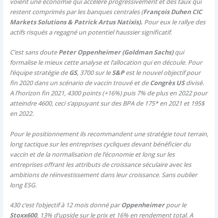
voient une économie qui accélère progressivement et des taux qui
restent comprimés par les banques centrales (
François Duhen CIC
Markets Solutions & Patrick Artus Natixis).
Pour eux le rallye des
actifs risqués a regagné un potentiel haussier significatif.
C’est sans doute
Peter Oppenheimer (Goldman Sachs)
qui
formalise le mieux cette analyse et l’allocation qui en découle. Pour
l’équipe stratégie de
GS
, 3700 sur le
S&P
est le nouvel objectif pour
fin 2020 dans un scénario de vaccin trouvé et de
Congrès US
divisé.
A l’horizon fin 2021, 4300 points (+16%) puis 7% de plus en 2022 pour
atteindre 4600, ceci s’appuyant sur des BPA de 175* en 2021 et 195$
en 2022.
Pour le positionnement ils recommandent une stratégie tout terrain,
long tactique sur les entreprises cycliques devant bénéficier du
vaccin et de la normalisation de l’économie et long sur les
entreprises offrant les attributs de croissance séculaire avec les
ambitions de réinvestissement dans leur croissance. Sans oublier
long ESG.
430 c’est l’objectif à 12 mois donné par
Oppenheimer
pour le
Stoxx600
, 13% d’upside sur le prix et 16% en rendement total. A