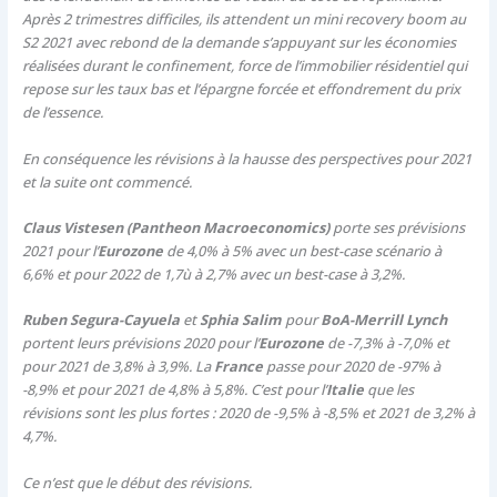
Après 2 trimestres difficiles, ils attendent un mini recovery boom au
S2 2021 avec rebond de la demande s’appuyant sur les économies
réalisées durant le confinement, force de l’immobilier résidentiel qui
repose sur les taux bas et l’épargne forcée et effondrement du prix
de l’essence.
En conséquence les révisions à la hausse des perspectives pour 2021
et la suite ont commencé.
Claus Vistesen (Pantheon Macroeconomics)
porte ses prévisions
2021 pour l’
Eurozone
de 4,0% à 5% avec un best-case scénario à
6,6% et pour 2022 de 1,7ù à 2,7% avec un best-case à 3,2%.
Ruben Segura-Cayuela
et
Sphia Salim
pour
BoA-Merrill Lynch
portent leurs prévisions 2020 pour l’
Eurozone
de -7,3% à -7,0% et
pour 2021 de 3,8% à 3,9%. La
France
passe pour 2020 de -97% à
-8,9% et pour 2021 de 4,8% à 5,8%. C’est pour l’
Italie
que les
révisions sont les plus fortes : 2020 de -9,5% à -8,5% et 2021 de 3,2% à
4,7%.
Ce n’est que le début des révisions.