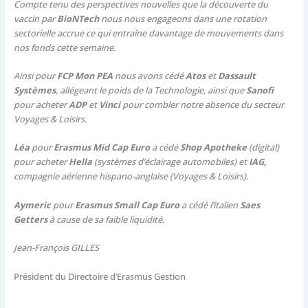
Compte tenu des perspectives nouvelles que la découverte du
vaccin par
BioNTech
nous nous engageons dans une rotation
sectorielle accrue ce qui entraîne davantage de mouvements dans
nos fonds cette semaine.
Ainsi pour
FCP Mon PEA
nous avons cédé
Atos
et
Dassault
Systèmes
, allégeant le poids de la Technologie, ainsi que
Sanofi
pour acheter
ADP
et
Vinci
pour combler notre absence du secteur
Voyages & Loisirs.
Léa
pour
Erasmus Mid Cap Euro
a cédé
Shop Apotheke
(digital)
pour acheter
Hella
(systèmes d’éclairage automobiles) et
IAG,
compagnie aérienne hispano-anglaise (Voyages & Loisirs).
Aymeric
pour
Erasmus Small Cap Euro
a cédé l’italien
Saes
Getters
à cause de sa faible liquidité.
Jean-François GILLES
Président du Directoire d’Erasmus Gestion