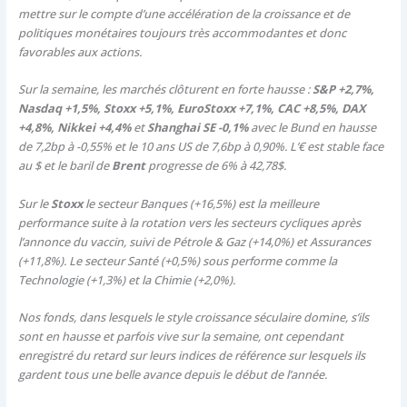
mettre sur le compte d’une accélération de la croissance et de
politiques monétaires toujours très accommodantes et donc
favorables aux actions.
Sur la semaine, les marchés clôturent en forte hausse :
S&P +2,7%,
Nasdaq +1,5%, Stoxx +5,1%, EuroStoxx +7,1%, CAC +8,5%, DAX
+4,8%, Nikkei +4,4%
et
Shanghai SE -0,1%
avec le Bund en hausse
de 7,2bp à -0,55% et le 10 ans US de 7,6bp à 0,90%. L’€ est stable face
au $ et le baril de
Brent
progresse de 6% à 42,78$.
Sur le
Stoxx
le secteur Banques (+16,5%) est la meilleure
performance suite à la rotation vers les secteurs cycliques après
l’annonce du vaccin, suivi de Pétrole & Gaz (+14,0%) et Assurances
(+11,8%). Le secteur Santé (+0,5%) sous performe comme la
Technologie (+1,3%) et la Chimie (+2,0%).
Nos fonds, dans lesquels le style croissance séculaire domine, s’ils
sont en hausse et parfois vive sur la semaine, ont cependant
enregistré du retard sur leurs indices de référence sur lesquels ils
gardent tous une belle avance depuis le début de l’année.