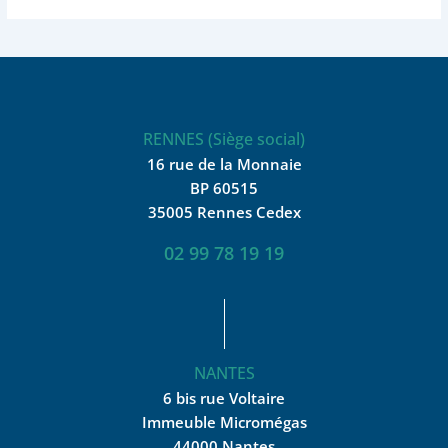
RENNES (Siège social)
16 rue de la Monnaie
BP 60515
35005 Rennes Cedex
02 99 78 19 19
NANTES
6 bis rue Voltaire
Immeuble Micromégas
44000 Nantes