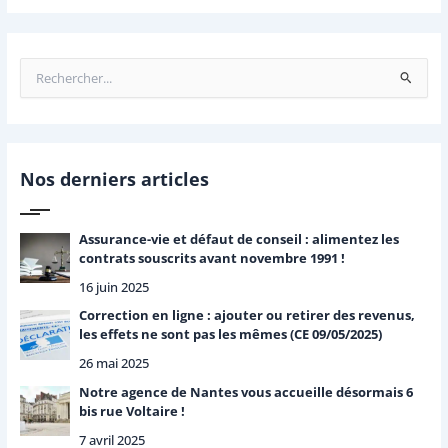
R
e
c
h
e
r
Nos derniers articles
c
h
e
Assurance-vie et défaut de conseil : alimentez les
r
contrats souscrits avant novembre 1991 !
16 juin 2025
:
Correction en ligne : ajouter ou retirer des revenus,
les effets ne sont pas les mêmes (CE 09/05/2025)
26 mai 2025
Notre agence de Nantes vous accueille désormais 6
bis rue Voltaire !
7 avril 2025