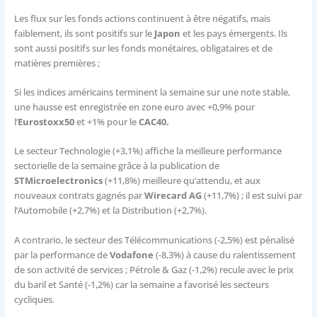
Les flux sur les fonds actions continuent à être négatifs, mais
faiblement, ils sont positifs sur le
Japon
et les pays émergents. Ils
sont aussi positifs sur les fonds monétaires, obligataires et de
matières premières ;
Si les indices américains terminent la semaine sur une note stable,
une hausse est enregistrée en zone euro avec +0,9% pour
l’
Eurostoxx50
et +1% pour le
CAC40.
Le secteur Technologie (+3,1%) affiche la meilleure performance
sectorielle de la semaine grâce à la publication de
STMicroelectronics
(+11,8%) meilleure qu’attendu, et aux
nouveaux contrats gagnés par
Wirecard AG
(+11,7%) ; il est suivi par
l’Automobile (+2,7%) et la Distribution (+2,7%).
A contrario, le secteur des Télécommunications (-2,5%) est pénalisé
par la performance de
Vodafone
(-8,3%) à cause du ralentissement
de son activité de services ; Pétrole & Gaz (-1,2%) recule avec le prix
du baril et Santé (-1,2%) car la semaine a favorisé les secteurs
cycliques.