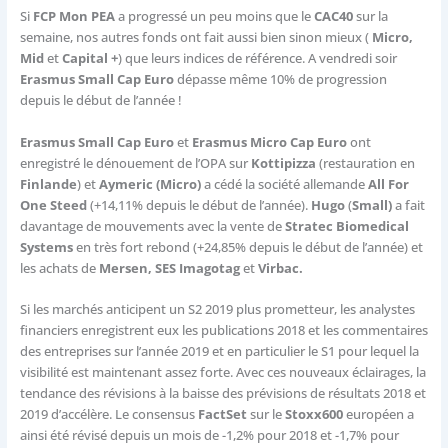
Si
FCP Mon PEA
a progressé un peu moins que le
CAC40
sur la
semaine, nos autres fonds ont fait aussi bien sinon mieux (
Micro,
Mid
et
Capital +
) que leurs indices de référence. A vendredi soir
Erasmus Small Cap Euro
dépasse même 10% de progression
depuis le début de l’année !
Erasmus Small Cap Euro
et
Erasmus Micro Cap Euro
ont
enregistré le dénouement de l’OPA sur
Kottipizza
(restauration en
Finlande
) et
Aymeric (Micro)
a cédé la société allemande
All For
One Steed
(+14,11% depuis le début de l’année).
Hugo
(
Small)
a fait
davantage de mouvements avec la vente de
Stratec Biomedical
Systems
en très fort rebond (+24,85% depuis le début de l’année) et
les achats de
Mersen, SES Imagotag
et
Virbac.
Si les marchés anticipent un S2 2019 plus prometteur, les analystes
financiers enregistrent eux les publications 2018 et les commentaires
des entreprises sur l’année 2019 et en particulier le S1 pour lequel la
visibilité est maintenant assez forte. Avec ces nouveaux éclairages, la
tendance des révisions à la baisse des prévisions de résultats 2018 et
2019 d’accélère. Le consensus
FactSet
sur le
Stoxx600
européen a
ainsi été révisé depuis un mois de -1,2% pour 2018 et -1,7% pour