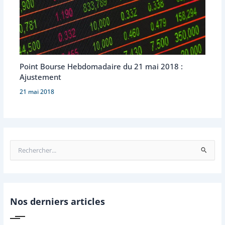
Point Bourse Hebdomadaire du 21 mai 2018 :
Ajustement
21 mai 2018
R
e
c
h
e
r
Nos derniers articles
c
h