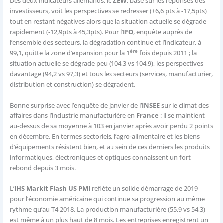
Des deux indicateurs allemands, le
ZEW
, basé sur les réponses des
investisseurs, voit les perspectives se redresser (+6,6 pts à -17,5pts)
tout en restant négatives alors que la situation actuelle se dégrade
rapidement (-12,9pts à 45,3pts). Pour l’
IFO
, enquête auprès de
l’ensemble des secteurs, la dégradation continue et l’indicateur, à
ère
99,1, quitte la zone d’expansion pour la 1
fois depuis 2011 ; la
situation actuelle se dégrade peu (104,3 vs 104,9), les perspectives
davantage (94,2 vs 97,3) et tous les secteurs (services, manufacturier,
distribution et construction) se dégradent.
Bonne surprise avec l’enquête de janvier de l’
INSEE
sur le climat des
affaires dans l’industrie manufacturière en
France
: il se maintient
au-dessus de sa moyenne à 103 en janvier après avoir perdu 2 points
en décembre. En termes sectoriels, l’agro-alimentaire et les biens
d’équipements résistent bien, et au sein de ces derniers les produits
informatiques, électroniques et optiques connaissent un fort
rebond depuis 3 mois.
L’
IHS Markit Flash US PMI
reflète un solide démarrage de 2019
pour l’économie américaine qui continue sa progression au même
rythme qu’au T4 2018. La production manufacturière (55,9 vs 54,3)
est même à un plus haut de 8 mois. Les entreprises enregistrent un