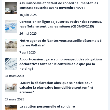
e
Assurance-vie et défaut de conseil : alimentez les
r
contrats souscrits avant novembre 1991 !
16 juin 2025
:
Correction en ligne : ajouter ou retirer des revenus,
les effets ne sont pas les mêmes (CE 09/05/2025)
26 mai 2025
Notre agence de Nantes vous accueille désormais 6
bis rue Voltaire !
7 avril 2025
Apport-cession : gare au non-respect des obligations
déclaratives tant par le contribuable que par la
holding !
31 mars 2025
LMNP : la déclaration ainsi que sa notice pour
calculer la plus-value immobilière sont (enfin)
arrivées !
27 mars 2025
La caution personnelle et solidaire