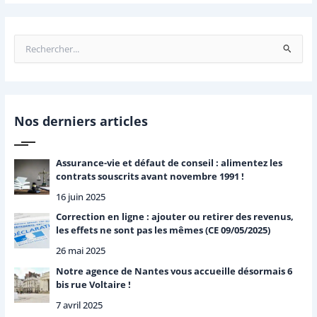
R
e
c
h
e
r
Nos derniers articles
c
h
e
Assurance-vie et défaut de conseil : alimentez les
r
contrats souscrits avant novembre 1991 !
16 juin 2025
:
Correction en ligne : ajouter ou retirer des revenus,
les effets ne sont pas les mêmes (CE 09/05/2025)
26 mai 2025
Notre agence de Nantes vous accueille désormais 6
bis rue Voltaire !
7 avril 2025