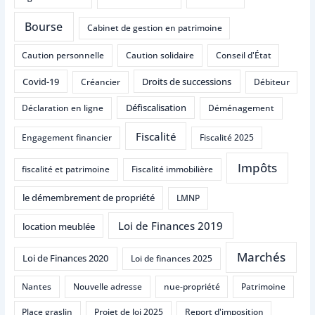
Bourse
Cabinet de gestion en patrimoine
Caution personnelle
Caution solidaire
Conseil d'État
Covid-19
Droits de successions
Créancier
Débiteur
Défiscalisation
Déclaration en ligne
Déménagement
Fiscalité
Engagement financier
Fiscalité 2025
Impôts
fiscalité et patrimoine
Fiscalité immobilière
le démembrement de propriété
LMNP
Loi de Finances 2019
location meublée
Marchés
Loi de Finances 2020
Loi de finances 2025
Nantes
Nouvelle adresse
nue-propriété
Patrimoine
Place graslin
Projet de loi 2025
Report d'imposition