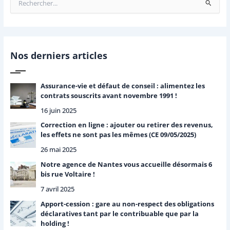
R
e
c
h
e
r
Nos derniers articles
c
h
e
Assurance-vie et défaut de conseil : alimentez les
r
contrats souscrits avant novembre 1991 !
16 juin 2025
:
Correction en ligne : ajouter ou retirer des revenus,
les effets ne sont pas les mêmes (CE 09/05/2025)
26 mai 2025
Notre agence de Nantes vous accueille désormais 6
bis rue Voltaire !
7 avril 2025
Apport-cession : gare au non-respect des obligations
déclaratives tant par le contribuable que par la
holding !