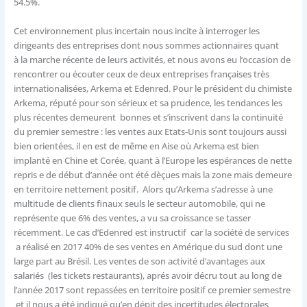
54.5%.
Cet environnement plus incertain nous incite à interroger les
dirigeants des entreprises dont nous sommes actionnaires quant
à la marche récente de leurs activités, et nous avons eu l’occasion de
rencontrer ou écouter ceux de deux entreprises françaises très
internationalisées, Arkema et Edenred. Pour le président du chimiste
Arkema, réputé pour son sérieux et sa prudence, les tendances les
plus récentes demeurent bonnes et s’inscrivent dans la continuité
du premier semestre : les ventes aux Etats-Unis sont toujours aussi
bien orientées, il en est de même en Aise où Arkema est bien
implanté en Chine et Corée, quant à l’Europe les espérances de nette
repris e de début d’année ont été dèçues mais la zone mais demeure
en territoire nettement positif. Alors qu’Arkema s’adresse à une
multitude de clients finaux seuls le secteur automobile, qui ne
représente que 6% des ventes, a vu sa croissance se tasser
récemment. Le cas d’Edenred est instructif car la société de services
a réalisé en 2017 40% de ses ventes en Amérique du sud dont une
large part au Brésil. Les ventes de son activité d’avantages aux
salariés (les tickets restaurants), aprés avoir décru tout au long de
l’année 2017 sont repassées en territoire positif ce premier semestre
et il nous a été indiqué qu’en dépit des incertitudes électorales