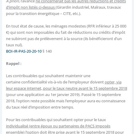
A priori
, l’avance
ne concernerait pas les autres réductions et crédits
d’impôt non listés ci-dessus
(Girardin industriel, Malraux, travaux
pour la transition énergétique – CITE, etc.).
En tout état de cause, les ménages modestes (RFR inférieur à 25 000
€) qui sont non imposables du fait de réductions ou crédits d’impôt
ne subiront pas de prélèvement à la source (ils bénéficieront d’un
taux nul).
BOI-IR-PAS-20-20-10
§ 140
Rappel :
Les contribuables qui souhaitent maintenir une
certaine confidentialité vis-à-vis de l’employeur doivent
opter, via
leur espace internet, pour le taux neutre avant le 15 septembre 2018
(pour une application au 1er janvier 2019). Passé le 15 septembre
2018, l’option reste possible mais l’employeur aura eu connaissance
du taux réel d’imposition entre temps.
Pour les contribuables qui souhaitent opter pour le taux
individualisé (entre époux ou partenaires de PACS imposés
ensemble) l’option doit être prise avant le 15 septembre 2018
pour