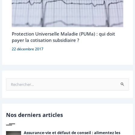
Protection Universelle Maladie (PUMa) : qui doit
payer la cotisation subsidiaire ?
22 décembre 2017
R
e
c
h
e
r
Nos derniers articles
c
h
e
Assurance-vie et défaut de conseil : alimentez les