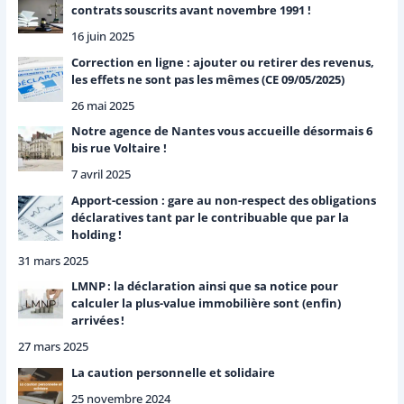
r
contrats souscrits avant novembre 1991 !
16 juin 2025
:
Correction en ligne : ajouter ou retirer des revenus,
les effets ne sont pas les mêmes (CE 09/05/2025)
26 mai 2025
Notre agence de Nantes vous accueille désormais 6
bis rue Voltaire !
7 avril 2025
Apport-cession : gare au non-respect des obligations
déclaratives tant par le contribuable que par la
holding !
31 mars 2025
LMNP : la déclaration ainsi que sa notice pour
calculer la plus-value immobilière sont (enfin)
arrivées !
27 mars 2025
La caution personnelle et solidaire
25 novembre 2024