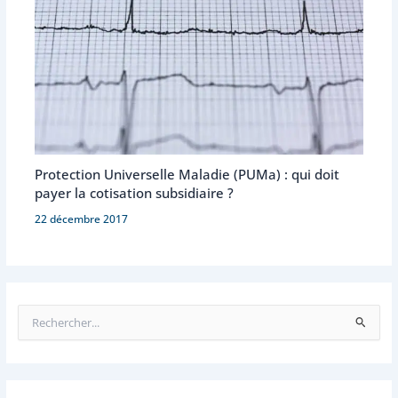
Protection Universelle Maladie (PUMa) : qui doit
payer la cotisation subsidiaire ?
22 décembre 2017
R
e
c
h
e