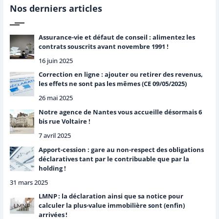
r
Nos derniers articles
c
h
e
Assurance-vie et défaut de conseil : alimentez les
r
contrats souscrits avant novembre 1991 !
16 juin 2025
:
Correction en ligne : ajouter ou retirer des revenus,
les effets ne sont pas les mêmes (CE 09/05/2025)
26 mai 2025
Notre agence de Nantes vous accueille désormais 6
bis rue Voltaire !
7 avril 2025
Apport-cession : gare au non-respect des obligations
déclaratives tant par le contribuable que par la
holding !
31 mars 2025
LMNP : la déclaration ainsi que sa notice pour
calculer la plus-value immobilière sont (enfin)
arrivées !