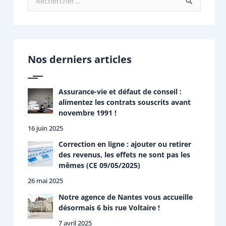
R
e
c
h
e
r
Nos derniers articles
c
h
e
r
Assurance-vie et défaut de conseil :
alimentez les contrats souscrits avant
:
novembre 1991 !
16 juin 2025
Correction en ligne : ajouter ou retirer
des revenus, les effets ne sont pas les
mêmes (CE 09/05/2025)
26 mai 2025
Notre agence de Nantes vous accueille
désormais 6 bis rue Voltaire !
7 avril 2025