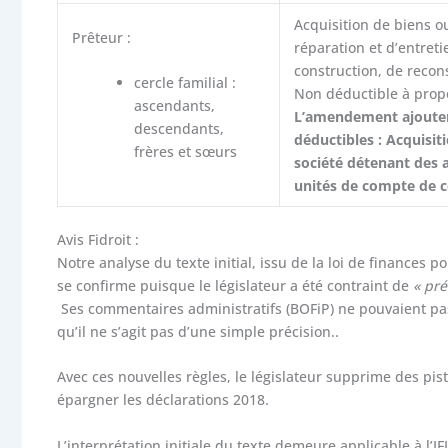
Acquisition de biens o
Prêteur :
réparation et d’entret
construction, de recon
cercle familial :
Non déductible à propo
ascendants,
L’amendement ajoutera
descendants,
déductibles : Acquisit
frères et sœurs
société détenant des a
unités de compte de co
Avis Fidroit :
Notre analyse du texte initial, issu de la loi de finances
se confirme puisque le législateur a été contraint de
« pré
Ses commentaires administratifs (BOFiP) ne pouvaient pas c
qu’il ne s’agit pas d’une simple précision..
Avec ces nouvelles règles, le législateur supprime des pi
épargner les déclarations 2018.
L’interprétation initiale du texte demeure applicable à l’IF