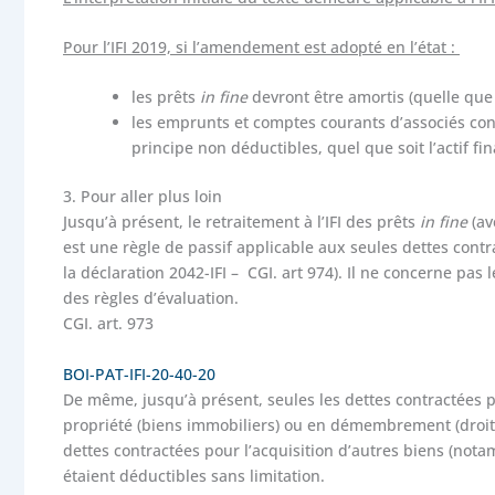
Pour l’IFI 2019, si l’amendement est adopté en l’état :
les prêts
in fine
devront être amortis (quelle que 
les emprunts et comptes courants d’associés cont
principe non déductibles, quel que soit l’actif fi
3.
Pour aller plus loin
Jusqu’à présent, le retraitement à l’IFI des prêts
in fine
(av
est une règle de passif applicable aux seules dettes contra
la déclaration 2042-IFI – CGI. art 974). Il ne concerne pas 
des règles d’évaluation.​
CGI. art. 973​
BOI-PAT-IFI-20-40-20
De même, jusqu’à présent, seules les dettes contractées 
propriété (biens immobiliers) ou en démembrement (droits
dettes contractées pour l’acquisition d’autres biens (nota
étaient déductibles sans limitation.​