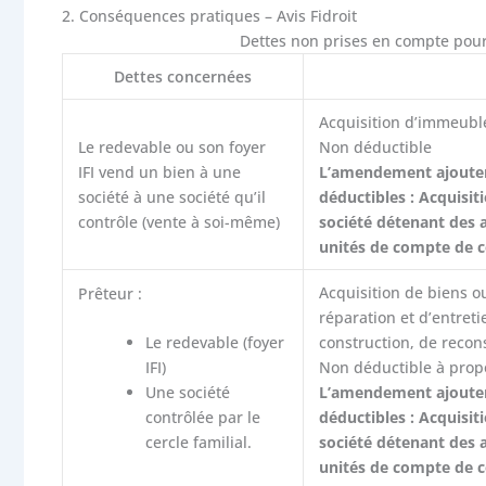
2.
Conséquences pratiques – Avis Fidroit
Dettes non prises en compte pour l
Dettes concernées
Acquisition d’immeuble
Le redevable ou son foyer
Non déductible
IFI vend un bien à une
L’amendement ajoutera
société à une société qu’il
déductibles : Acquisit
contrôle (vente à soi-même)
société détenant des a
unités de compte de co
Acquisition de biens o
Prêteur :
réparation et d’entret
construction, de recon
Le redevable (foyer
Non déductible à propo
IFI)
L’amendement ajoutera
Une société
déductibles : Acquisit
contrôlée par le
société détenant des a
cercle familial.
unités de compte de co