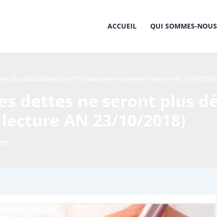
ACCUEIL
QUI SOMMES-NOUS
ront plus déductibles pour l’IFI (adoption en première lecture AN 23/10/2018)
nes dettes ne seront plus dé
lecture AN 23/10/2018)
ure