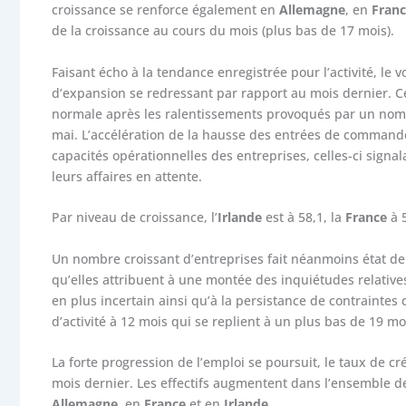
croissance se renforce également en
Allemagne
, en
Fran
de la croissance au cours du mois (plus bas de 17 mois).
Faisant écho à la tendance enregistrée pour l’activité, le
d’expansion se redressant par rapport au mois dernier. Ce
normale après les ralentissements provoqués par un nomb
mai. L’accélération de la hausse des entrées de commande
capacités opérationnelles des entreprises, celles-ci signal
leurs affaires en attente.
Par niveau de croissance, l’
Irlande
est à 58,1, la
France
à 5
Un nombre croissant d’entreprises fait néanmoins état de
qu’elles attribuent à une montée des inquiétudes relativ
en plus incertain ainsi qu’à la persistance de contraintes 
d’activité à 12 mois qui se replient à un plus bas de 19 mo
La forte progression de l’emploi se poursuit, le taux de 
mois dernier. Les effectifs augmentent dans l’ensemble d
Allemagne
, en
France
et en
Irlande
.