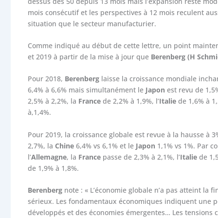
dessus des 50 depuis 13 mois mais l’expansion reste modé
mois consécutif et les perspectives à 12 mois reculent aus
situation que le secteur manufacturier.
Comme indiqué au début de cette lettre, un point mainten
et 2019 à partir de la mise à jour que
Berenberg (H Schmi
Pour 2018,
Berenberg
laisse la croissance mondiale inchan
6,4% à 6,6% mais simultanément le
Japon
est revu de 1,5%
2,5% à 2,2%, la
France
de 2,2% à 1,9%, l’
Italie
de 1,6% à 1,
à,1,4%.
Pour 2019, la croissance globale est revue à la hausse à 
2,7%, la
Chine
6,4% vs 6,1% et le
Japon
1,1% vs 1%. Par co
l’
Allemagne
, la
France
passe de 2,3% à 2,1%, l’
Italie
de 1,5
de 1,9% à 1,8%.
Berenberg
note : « L’économie globale n’a pas atteint la f
sérieux. Les fondamentaux économiques indiquent une pou
développés et des économies émergentes… Les tensions c