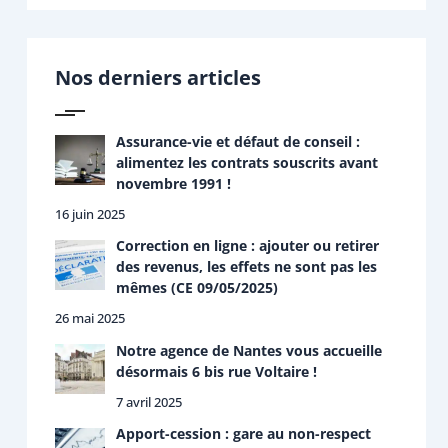
c
h
e
r
Nos derniers articles
c
h
e
r
Assurance-vie et défaut de conseil :
alimentez les contrats souscrits avant
:
novembre 1991 !
16 juin 2025
Correction en ligne : ajouter ou retirer
des revenus, les effets ne sont pas les
mêmes (CE 09/05/2025)
26 mai 2025
Notre agence de Nantes vous accueille
désormais 6 bis rue Voltaire !
7 avril 2025
Apport-cession : gare au non-respect