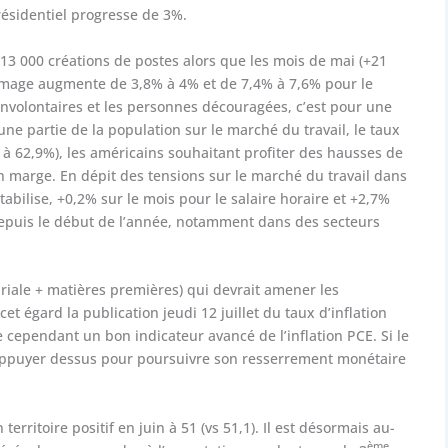
 résidentiel progresse de 3%.
213 000 créations de postes alors que les mois de mai (+21
 chômage augmente de 3,8% à 4% et de 7,4% à 7,6% pour le
 involontaires et les personnes découragées, c’est pour une
ne partie de la population sur le marché du travail, le taux
 62,9%), les américains souhaitant profiter des hausses de
en marge. En dépit des tensions sur le marché du travail dans
abilise, +0,2% sur le mois pour le salaire horaire et +2,7%
 depuis le début de l’année, notamment dans des secteurs
ariale + matières premières) qui devrait amener les
et égard la publication jeudi 12 juillet du taux d’inflation
e cependant un bon indicateur avancé de l’inflation PCE. Si le
appuyer dessus pour poursuivre son resserrement monétaire
 territoire positif en juin à 51 (vs 51,1). Il est désormais au-
ème