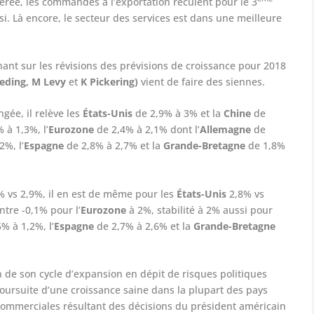
rée, les commandes à l’exportation reculent pour le 3
si. Là encore, le secteur des services est dans une meilleure
ant sur les révisions des prévisions de croissance pour 2018
eding, M Levy
et
K Pickering)
vient de faire des siennes.
gée, il relève les
États-Unis
de 2,9% à 3% et la
Chine
de
 à 1,3%, l’
Eurozone
de 2,4% à 2,1% dont l’
Allemagne
de
2%, l’
Espagne
de 2,8% à 2,7% et la
Grande-Bretagne
de 1,8%
3% vs 2,9%, il en est de même pour les
États-Unis
2,8% vs
ntre -0,1% pour l’
Eurozone
à 2%, stabilité à 2% aussi pour
% à 1,2%, l’
Espagne
de 2,7% à 2,6% et la
Grande-Bretagne
in de son cycle d’expansion en dépit de risques politiques
rsuite d’une croissance saine dans la plupart des pays
ommerciales résultant des décisions du président américain