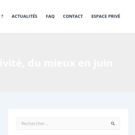
 ?
ACTUALITÉS
FAQ
CONTACT
ESPACE PRIVÉ
ivité, du mieux en juin
R
e