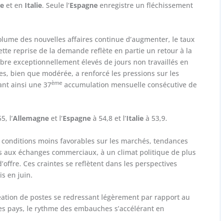
ce
et en
Italie
. Seule l’
Espagne
enregistre un fléchissement
 volume des nouvelles affaires continue d’augmenter, le taux
tte reprise de la demande reflète en partie un retour à la
re exceptionnellement élevés de jours non travaillés en
s, bien que modérée, a renforcé les pressions sur les
ème
ant ainsi une 37
accumulation mensuelle consécutive de
5, l’
Allemagne
et l’
Espagne
à 54,8 et l’
Italie
à 53,9.
 conditions moins favorables sur les marchés, tendances
es aux échanges commerciaux, à un climat politique de plus
d’offre. Ces craintes se reflètent dans les perspectives
is en juin.
création de postes se redressant légèrement par rapport au
es pays, le rythme des embauches s’accélérant en