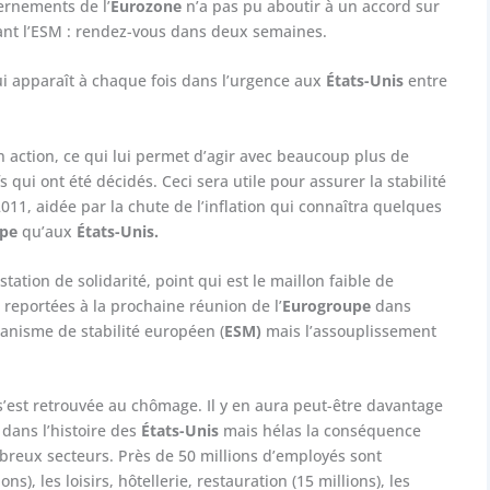
ernements de l’
Eurozone
n’a pas pu aboutir à un accord sur
rant l’ESM : rendez-vous dans deux semaines.
i apparaît à chaque fois dans l’urgence aux
États-Unis
entre
son action, ce qui lui permet d’agir avec beaucoup plus de
fs qui ont été décidés. Ceci sera utile pour assurer la stabilité
011, aidée par la chute de l’inflation qui connaîtra quelques
ope
qu’aux
États-Unis.
tion de solidarité, point qui est le maillon faible de
 reportées à la prochaine réunion de l’
Eurogroupe
dans
canisme de stabilité européen (
ESM)
mais l’assouplissement
s’est retrouvée au chômage. Il y en aura peut-être davantage
 dans l’histoire des
États-Unis
mais hélas la conséquence
reux secteurs. Près de 50 millions d’employés sont
), les loisirs, hôtellerie, restauration (15 millions), les