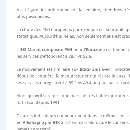
A cet égard, les publications de la semaine, attendues trè
plus pessimistes.
La chute des PMI européens par exemple est si brutale q
statistique. Aujourd’hui hélas, non seulement elle est crédi
L’
IHS Markit composite PMI
pour l’
Eurozone
est tombé à 
les services s’effondrent à 28,4 vs 52,6.
Le mouvement est similaire aux
États-Unis
avec l’indicate
début de l’enquête, le manufacturier qui résiste là aussi
les services enregistrent à 39,1 vs 49,4 un plus bas record
Alors qu’avril sera pire que mars, le très fiable indicateu
fort recul depuis 1991.
D’autres indicateurs nationaux vont dans le même sens
en
Allemagne
par
GfK
à 2,7 en mars alors que le consensus 
jamais enregistré.