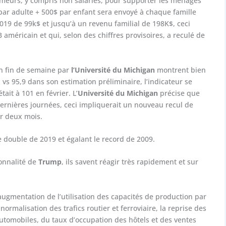
meurs, y compris non salariés, pour supporter les ménages
r adulte + 500$ par enfant sera envoyé à chaque famille
019 de 99k$ et jusqu’à un revenu familial de 198K$, ceci
méricain et qui, selon des chiffres provisoires, a reculé de
n fin de semaine par
l’Université du Michigan
montrent bien
vs 95,9 dans son estimation préliminaire, l’indicateur se
tait à 101 en février. L’
Université du Michigan
précise que
7 dernières journées, ceci impliquerait un nouveau recul de
ur deux mois.
le double de 2019 et égalant le record de 2009.
onnalité de
Trump
, ils savent réagir très rapidement et sur
augmentation de l’utilisation des capacités de production par
ormalisation des trafics routier et ferroviaire, la reprise des
utomobiles, du taux d’occupation des hôtels et des ventes