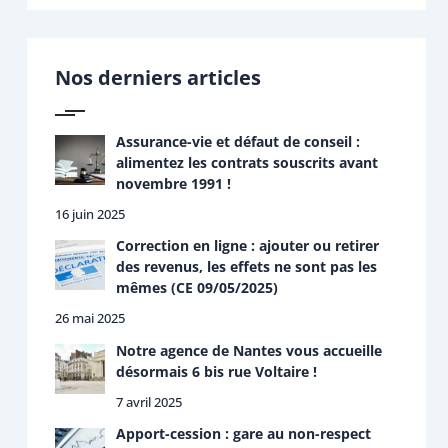
c
h
e
r
Nos derniers articles
c
h
e
r
Assurance-vie et défaut de conseil :
alimentez les contrats souscrits avant
:
novembre 1991 !
16 juin 2025
Correction en ligne : ajouter ou retirer
des revenus, les effets ne sont pas les
mêmes (CE 09/05/2025)
26 mai 2025
Notre agence de Nantes vous accueille
désormais 6 bis rue Voltaire !
7 avril 2025
Apport-cession : gare au non-respect