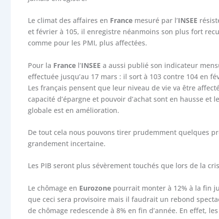
Le climat des affaires en
France
mesuré par l’
INSEE
résis
et février à 105, il enregistre néanmoins son plus fort rec
comme pour les PMI, plus affectées.
Pour la
France
l’
INSEE
a aussi publié son indicateur men
effectuée jusqu’au 17 mars : il sort à 103 contre 104 en fé
Les français pensent que leur niveau de vie va être affecté,
capacité d’épargne et pouvoir d’achat sont en hausse et le
globale est en amélioration.
De tout cela nous pouvons tirer prudemment quelques prév
grandement incertaine.
Les PIB seront plus sévèrement touchés que lors de la cri
Le chômage en
Eurozone
pourrait monter à 12% à la fin j
que ceci sera provisoire mais il faudrait un rebond spect
de chômage redescende à 8% en fin d’année. En effet, les