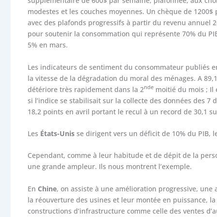
supplémentaire de 600$ par semaine, plafonnée, aux chô
modestes et les couches moyennes. Un chèque de 1200$ pa
avec des plafonds progressifs à partir du revenu annuel 2
pour soutenir la consommation qui représente 70% du PIB a
5% en mars.
Les indicateurs de sentiment du consommateur publiés e
la vitesse de la dégradation du moral des ménages. A 89,1 
nde
détériore très rapidement dans la 2
moitié du mois ; Il é
si l’indice se stabilisait sur la collecte des données des 
18,2 points en avril portant le recul à un record de 30,1 s
Les
États-Unis
se dirigent vers un déficit de 10% du PIB, 
Cependant, comme à leur habitude et de dépit de la pers
une grande ampleur. Ils nous montrent l’exemple.
En
Chine
, on assiste à une amélioration progressive, une 
la réouverture des usines et leur montée en puissance, la n
constructions d’infrastructure comme celle des ventes d’a