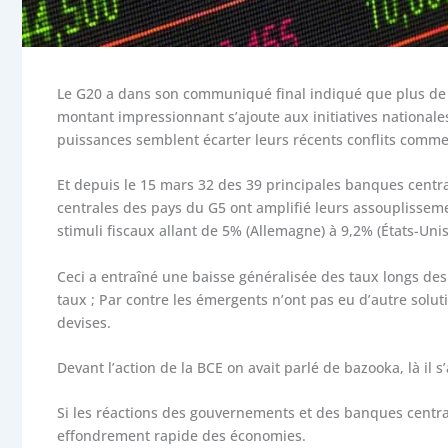
Le G20 a dans son communiqué final indiqué que plus de 5 
montant impressionnant s’ajoute aux initiatives nationale
puissances semblent écarter leurs récents conflits comme
Et depuis le 15 mars 32 des 39 principales banques centra
centrales des pays du G5 ont amplifié leurs assouplissem
stimuli fiscaux allant de 5% (Allemagne) à 9,2% (États-Unis
Ceci a entraîné une baisse généralisée des taux longs de
taux ; Par contre les émergents n’ont pas eu d’autre solu
devises.
Devant l’action de la BCE on avait parlé de bazooka, là il 
Si les réactions des gouvernements et des banques centrale
effondrement rapide des économies.