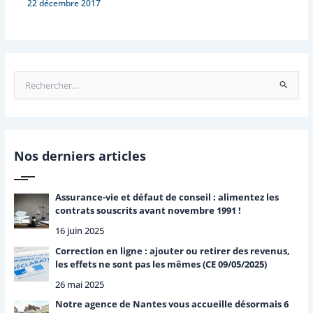
22 décembre 2017
R
e
c
h
e
r
Nos derniers articles
c
h
e
Assurance-vie et défaut de conseil : alimentez les
r
contrats souscrits avant novembre 1991 !
16 juin 2025
:
Correction en ligne : ajouter ou retirer des revenus,
les effets ne sont pas les mêmes (CE 09/05/2025)
26 mai 2025
Notre agence de Nantes vous accueille désormais 6