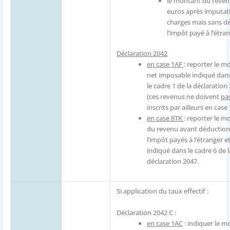
le montant du reven
euros après imputat
charges mais sans d
l’impôt payé à l’étran
Déclaration 2042
en
case 1AF
: reporter le m
net imposable indiqué dan
le cadre 1 de la déclaration
(ces revenus ne doivent
pa
inscrits par ailleurs en case 
en case 8TK
: reporter le m
du revenu avant déduction
l’impôt payés à l’étranger e
indiqué dans le cadre 6 de l
déclaration 2047.
Si application du taux effectif :
Déclaration 2042 C :
en case 1AC
: indiquer le m