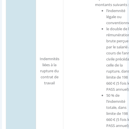
montants suivants :
l’indemnité
légale ou
conventionne
le double de 
rémunératio
brute perçue
par le salarié
cours de l’an
Indemnités
civile précéd
liées à la
celle de la
rupture du
rupture, dans
contrat de
limite de 198
travail
660 € (5 fois l
PASS annuel)
50 % de
l’indemnité
totale, dans
limite de 198
660 € (5 fois l
PASS annuel)