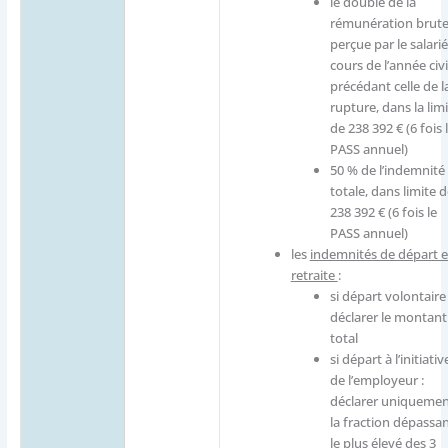
le double de la
rémunération brut
perçue par le salari
cours de l’année civi
précédant celle de l
rupture, dans la lim
de 238 392 € (6 fois 
PASS annuel)
50 % de l’indemnité
totale, dans limite 
238 392 €​ (6 fois le
PASS annuel)
les
indemnités de départ 
retraite
:
si départ volontaire 
déclarer le montant
total
si départ à l’initiativ
de l’employeur :
déclarer uniqueme
la fraction dépassa
le plus élevé des 3