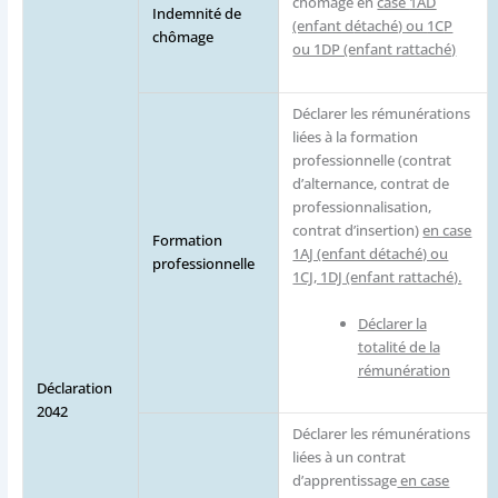
chômage en
case
1AD
Indemnité de
(enfant d
étaché) ou
1C
P
chômage
ou 1DP (enfant rattaché)
Déclarer les rémunérations
liées à la formation
professionnelle (contrat
d’alternance, contrat de
professionnalisation,
contrat d’insertion)
en case
Formation
1AJ (enfant détaché) ou
professionnelle
1CJ, 1DJ (enfant rattaché).
Déclarer la
totalité de la
rémunération
Déclaration
2042
Déclarer les rémunérations
liées à un contrat
d’apprentissage
en case