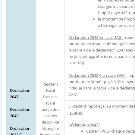
euros après imputat
charges mais sans d
l’impôt payé à l’étran
le montant de l’impô
à l’étranger en euros
Déclaration 2042 en
case 1AG
: repor
montant net imposable indiqué dan
le cadre 1 de la déclaration 2047 (ces
ne doivent
pas
être inscrits par ailleu
case 1AJ)
Déclaration 2042 C en
case 8VM
: rep
montant de l’impôt payé à l’étranger 
Résident
indiqué dans le cadre 7 de la déclarat
Déclaration
fiscal
2047.
2047
français
ayant
Si crédit d’impôt égal au montant de l
Déclaration
perçu des
français
:
2042
salaires
de source
Déclaration 2047
:
Déclaration
étrangère
Cadre 1
: Pour chaque décla
2042 C
imposables