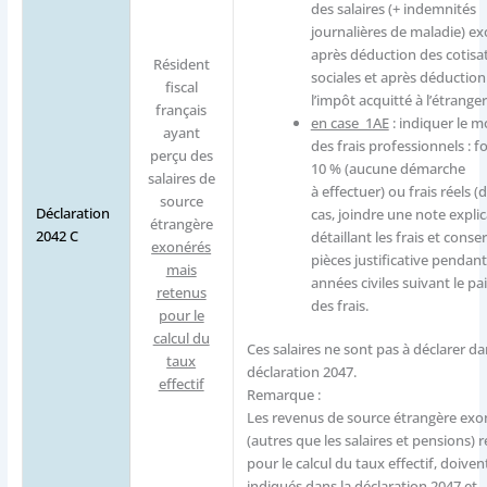
des salaires (+ indemnités
journalières de maladie) e
après déduction des cotisa
Résident
sociales et après déduction
fiscal
l’impôt acquitté à l’étranger
français
en case 1AE
: indiquer le 
ayant
des frais professionnels : fo
perçu des
10 % (aucune démarche
salaires de
à effectuer) ou frais réels (
source
Déclaration
cas, joindre une note explic
étrangère
2042 C
détaillant les frais et conser
exonérés
pièces justificative pendant
mais
années civiles suivant le p
retenus
des frais.
pour le
calcul du
Ces salaires ne sont pas à déclarer da
taux
déclaration 2047.
effectif
Remarque :
Les revenus de source étrangère exo
(autres que les salaires et pensions) 
pour le calcul du taux effectif, doiven
indiqués dans la déclaration 2047 et