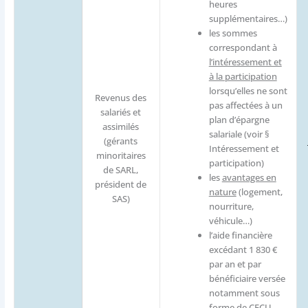
heures
supplémentaires…)
les sommes
correspondant à
l’intéressement et
à la participation
lorsqu’elles ne sont
Revenus des
pas affectées à un
salariés et
plan d’épargne
assimilés
salariale (voir §
(gérants
Intéressement et
minoritaires
participation)
de SARL,
les
avantages en
président de
nature
(logement,
SAS)
nourriture,
véhicule…)
l’aide financière
excédant 1 830 €
par an et par
bénéficiaire versée
notamment sous
forme de CECU