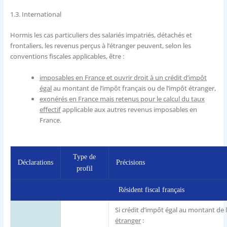
1.3.
International
Hormis les cas particuliers des salariés impatriés, détachés et
frontaliers, les revenus perçus à l’étranger peuvent, selon les
conventions fiscales applicables, être :
imposables en France et ouvrir droit à un crédit d’impôt
égal
au montant de l’impôt français ou de l’impôt étranger,
exonérés en France mais retenus pour le calcul du taux
effectif
applicable aux autres revenus imposables en
France.
Type de
Déclarations
Précisions
profil
Résident fiscal français
Si crédit d’impôt égal au montant de l
étranger
: