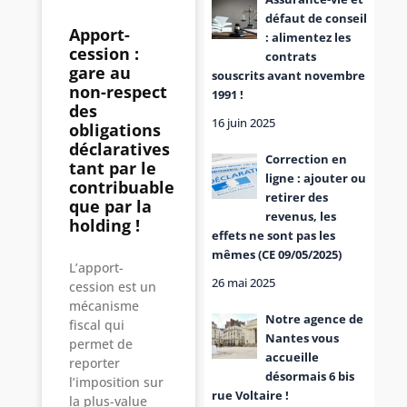
défaut de conseil
Apport-
: alimentez les
cession :
contrats
gare au
souscrits avant novembre
non-respect
1991 !
des
16 juin 2025
obligations
déclaratives
Correction en
tant par le
ligne : ajouter ou
contribuable
retirer des
que par la
revenus, les
holding !
effets ne sont pas les
mêmes (CE 09/05/2025)
L’apport-
26 mai 2025
cession est un
mécanisme
Notre agence de
fiscal qui
Nantes vous
permet de
accueille
reporter
désormais 6 bis
l’imposition sur
rue Voltaire !
la plus-value