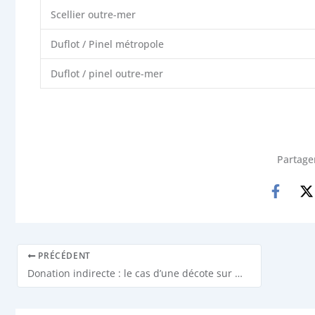
Scellier outre-mer
Duflot / Pinel métropole
Duflot / pinel outre-mer
Partager
PRÉCÉDENT
Donation indirecte : le cas d’une décote sur prix de vente (CA, PARIS 29/01/2018)