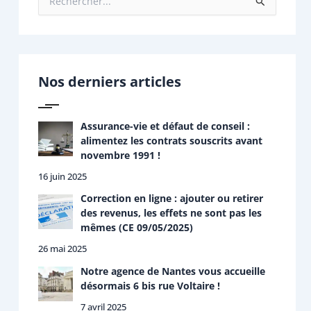
R
e
c
h
e
r
Nos derniers articles
c
h
e
r
Assurance-vie et défaut de conseil :
alimentez les contrats souscrits avant
:
novembre 1991 !
16 juin 2025
Correction en ligne : ajouter ou retirer
des revenus, les effets ne sont pas les
mêmes (CE 09/05/2025)
26 mai 2025
Notre agence de Nantes vous accueille
désormais 6 bis rue Voltaire !
7 avril 2025