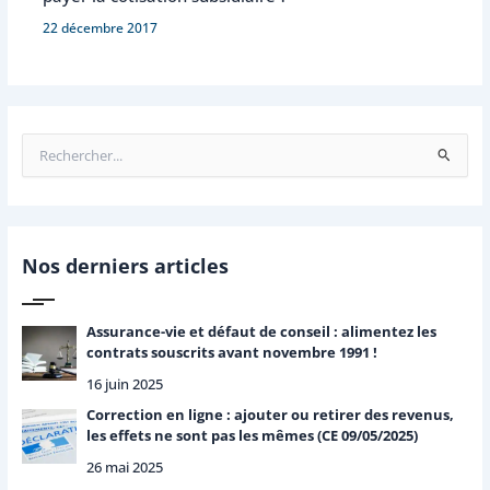
22 décembre 2017
R
e
c
h
e
r
Nos derniers articles
c
h
e
Assurance-vie et défaut de conseil : alimentez les
r
contrats souscrits avant novembre 1991 !
16 juin 2025
:
Correction en ligne : ajouter ou retirer des revenus,
les effets ne sont pas les mêmes (CE 09/05/2025)
26 mai 2025