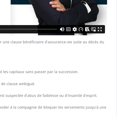
er une clause bénéficiaire d’assurance-vie suite au décès du
nt les capitaux sans passer par la succession.
u de clause ambiguë.
est suspectée d’abus de faiblesse ou d’insanité d’esprit.
ander à la compagnie de bloquer les versements jusqu’à une