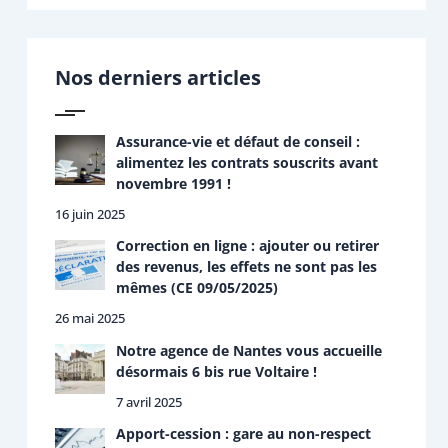
c
h
e
r
Nos derniers articles
c
h
e
r
Assurance-vie et défaut de conseil :
alimentez les contrats souscrits avant
:
novembre 1991 !
16 juin 2025
Correction en ligne : ajouter ou retirer
des revenus, les effets ne sont pas les
mêmes (CE 09/05/2025)
26 mai 2025
Notre agence de Nantes vous accueille
désormais 6 bis rue Voltaire !
7 avril 2025
Apport-cession : gare au non-respect