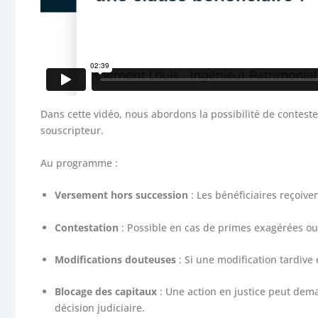
Dans cette vidéo, nous abordons la possibilité de contest
souscripteur.
Au programme :
Versement hors succession
: Les bénéficiaires reçoive
Contestation
: Possible en cas de primes exagérées o
Modifications douteuses
: Si une modification tardive 
Blocage des capitaux
: Une action en justice peut dem
décision judiciaire.