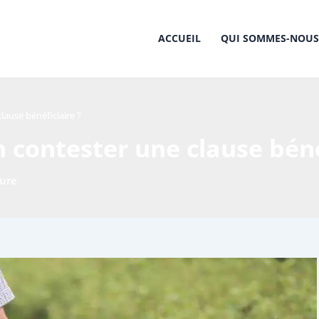
ACCUEIL
QUI SOMMES-NOUS
lause bénéficiaire ?
 contester une clause béné
ture