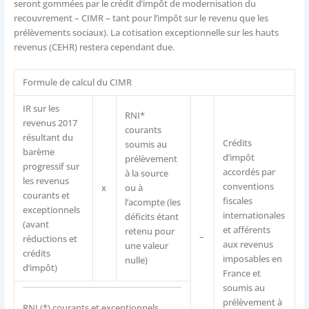
seront gommées par le crédit d’impôt de modernisation du
recouvrement – CIMR – tant pour l’impôt sur le revenu que les
prélèvements sociaux). La cotisation exceptionnelle sur les hauts
revenus (CEHR) restera cependant due.
Formule de calcul du CIMR
IR sur les
RNI*
revenus 2017
courants
résultant du
Crédits
soumis au
barème
d’impôt
prélèvement
progressif sur
accordés par
à la source
les revenus
conventions
x
ou à
courants et
fiscales
l’acompte (les
exceptionnels
internationales
déficits étant
(avant
et afférents
retenu pour
–
réductions et
aux revenus
une valeur
crédits
imposables en
nulle)
d’impôt)
France et
soumis au
prélèvement à
RNI (*) courants et exceptionnels