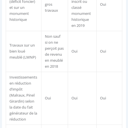
(déficit foncier)
inscrit ou
gros
Oui
et sur un
classé
travaux
monument
monument
historique
historique
en 2019
Non sauf
si on ne
Travaux sur un
perçoit pas
bien loué
Oui
Oui
de revenu
meublé (LMNP)
en meublé
en 2018
Investissements
en réduction
d’impôt
(Malraux, Pinel
Oui
Oui
Oui
Girardin) selon
la date du fait
générateur de la
réduction