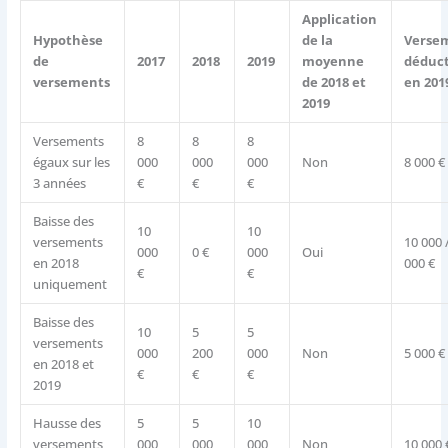
Application
Hypothèse
de la
Verse
de
2017
2018
2019
moyenne
déduct
versements
de 2018 et
en 201
2019
Versements
8
8
8
égaux sur les
000
000
000
Non
8 000 €
3 années
€
€
€
Baisse des
10
10
versements
10 000 /
000
0 €
000
Oui
en 2018
000 €
€
€
uniquement
Baisse des
10
5
5
versements
000
200
000
Non
5 000 €
en 2018 et
€
€
€
2019
Hausse des
5
5
10
versements
000
000
000
Non
10 000 