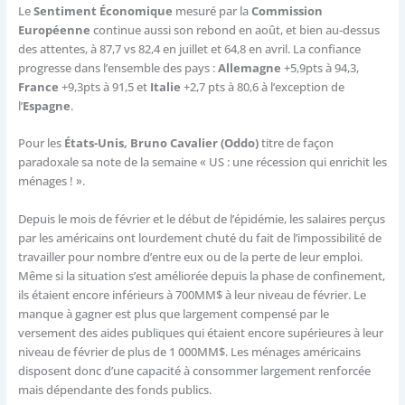
Le
Sentiment Économique
mesuré par la
Commission
Européenne
continue aussi son rebond en août, et bien au-dessus
des attentes, à 87,7 vs 82,4 en juillet et 64,8 en avril. La confiance
progresse dans l’ensemble des pays :
Allemagne
+5,9pts à 94,3,
France
+9,3pts à 91,5 et
Italie
+2,7 pts à 80,6 à l’exception de
l’
Espagne
.
Pour les
États-Unis, Bruno Cavalier (Oddo)
titre de façon
paradoxale sa note de la semaine « US : une récession qui enrichit les
ménages ! ».
Depuis le mois de février et le début de l’épidémie, les salaires perçus
par les américains ont lourdement chuté du fait de l’impossibilité de
travailler pour nombre d’entre eux ou de la perte de leur emploi.
Même si la situation s’est améliorée depuis la phase de confinement,
ils étaient encore inférieurs à 700MM$ à leur niveau de février. Le
manque à gagner est plus que largement compensé par le
versement des aides publiques qui étaient encore supérieures à leur
niveau de février de plus de 1 000MM$. Les ménages américains
disposent donc d’une capacité à consommer largement renforcée
mais dépendante des fonds publics.