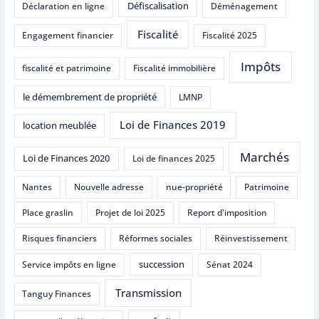
Défiscalisation
Déclaration en ligne
Déménagement
Fiscalité
Engagement financier
Fiscalité 2025
Impôts
fiscalité et patrimoine
Fiscalité immobilière
le démembrement de propriété
LMNP
Loi de Finances 2019
location meublée
Marchés
Loi de Finances 2020
Loi de finances 2025
Nantes
Nouvelle adresse
nue-propriété
Patrimoine
Place graslin
Projet de loi 2025
Report d'imposition
Risques financiers
Réformes sociales
Réinvestissement
succession
Service impôts en ligne
Sénat 2024
Transmission
Tanguy Finances