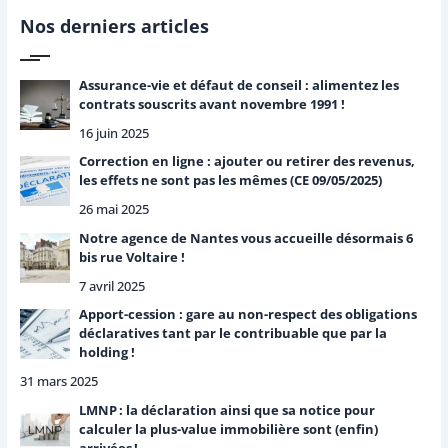
e
r
Nos derniers articles
c
h
e
Assurance-vie et défaut de conseil : alimentez les
r
contrats souscrits avant novembre 1991 !
16 juin 2025
:
Correction en ligne : ajouter ou retirer des revenus,
les effets ne sont pas les mêmes (CE 09/05/2025)
26 mai 2025
Notre agence de Nantes vous accueille désormais 6
bis rue Voltaire !
7 avril 2025
Apport-cession : gare au non-respect des obligations
déclaratives tant par le contribuable que par la
holding !
31 mars 2025
LMNP : la déclaration ainsi que sa notice pour
calculer la plus-value immobilière sont (enfin)