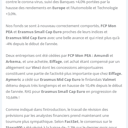
contre le corona virus, suivi des Banques +4,0% portées par la
hausse des rendements en
Europe
et l’Automobile et Technologie
+3,0%.
Nos fonds se sont à nouveau correctement comportés,
FCP Mon
PEA
et
Erasmus Small Cap Euro
proches de leurs indices et
Erasmus Mid Cap Euro
avec une belle avance et qui n’est plus qu’à
-4% depuis le début de l’année.
Deux entreprises ont été cédées par
FCP Mon PEA : Amundi
et
Arkema,
et une achetée,
Eiffage
, cet achat étant compensé par un
allégement sur
Vinci
dont les concessions aéroportuaires
constituent une partie de l’activité plus importante que chez
Eiffage.
Aymeric
a cédé sur
Erasmus Mid Cap Euro
le finlandais
Valmet
détenu depuis très longtemps et en hausse de 10,4% depuis le début
de l’année. RAS pour
Erasmus Small Cap Euro
en progression de
10,64% !
Comme indiqué dans l’introduction, le travail de révision des
prévisions par les analystes financiers prend maintenant une
tournure plus sympathique. Selon
FactSet
, le consensus sur le
Stoxx600
a été révisé à la baisse de -2,3% sur le dernier mois pour