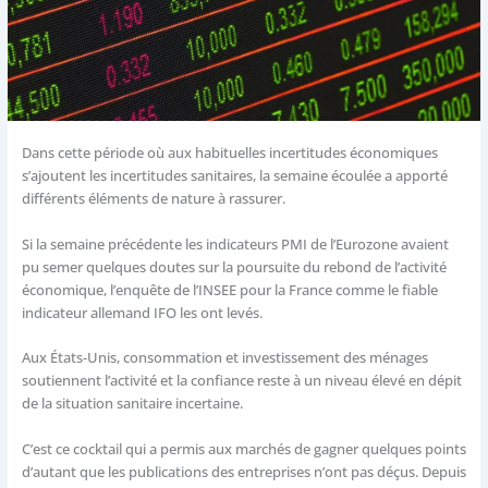
Dans cette période où aux habituelles incertitudes économiques
s’ajoutent les incertitudes sanitaires, la semaine écoulée a apporté
différents éléments de nature à rassurer.
Si la semaine précédente les indicateurs PMI de l’Eurozone avaient
pu semer quelques doutes sur la poursuite du rebond de l’activité
économique, l’enquête de l’INSEE pour la France comme le fiable
indicateur allemand IFO les ont levés.
Aux États-Unis, consommation et investissement des ménages
soutiennent l’activité et la confiance reste à un niveau élevé en dépit
de la situation sanitaire incertaine.
C’est ce cocktail qui a permis aux marchés de gagner quelques points
d’autant que les publications des entreprises n’ont pas déçus. Depuis