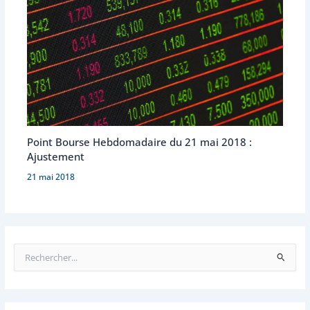
Point Bourse Hebdomadaire du 21 mai 2018 :
Ajustement
21 mai 2018
R
e
c
h