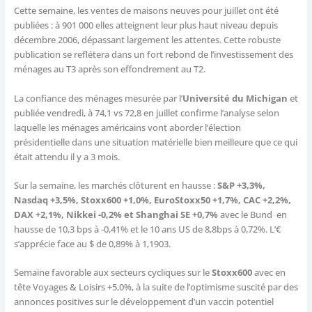
Cette semaine, les ventes de maisons neuves pour juillet ont été
publiées : à 901 000 elles atteignent leur plus haut niveau depuis
décembre 2006, dépassant largement les attentes. Cette robuste
publication se reflétera dans un fort rebond de l’investissement des
ménages au T3 après son effondrement au T2.
La confiance des ménages mesurée par l’
Université du Michigan
et
publiée vendredi, à 74,1 vs 72,8 en juillet confirme l’analyse selon
laquelle les ménages américains vont aborder l’élection
présidentielle dans une situation matérielle bien meilleure que ce qui
était attendu il y a 3 mois.
Sur la semaine, les marchés clôturent en hausse :
S&P +3,3%,
Nasdaq +3,5%, Stoxx600 +1,0%, EuroStoxx50 +1,7%, CAC +2,2%,
DAX +2,1%, Nikkei -0,2% et Shanghai SE +0,7%
avec le Bund en
hausse de 10,3 bps à -0,41% et le 10 ans US de 8,8bps à 0,72%. L’€
s’apprécie face au $ de 0,89% à 1,1903.
Semaine favorable aux secteurs cycliques sur le
Stoxx600
avec en
tête Voyages & Loisirs +5,0%, à la suite de l’optimisme suscité par des
annonces positives sur le développement d’un vaccin potentiel