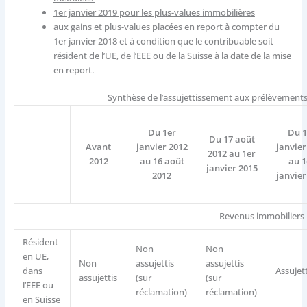
1er janvier 2019 pour les plus-values immobilières
aux gains et plus-values placées en report à compter du
1er janvier 2018 et à condition que le contribuable soit
résident de l’UE, de l’EEE ou de la Suisse à la date de la mise
en report.
Synthèse de l’assujettissement aux prélèvements
Du 1er
Du 1
Du 17 août
Avant
janvier 2012
janvier
2012 au 1er
2012
au 16 août
au 1
janvier 2015
2012
janvier
Revenus immobiliers
Résident
Non
Non
en UE,
Non
assujettis
assujettis
dans
Assujet
assujettis
(sur
(sur
l’EEE ou
réclamation)
réclamation)
en Suisse