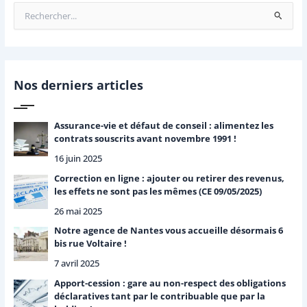
R
e
c
h
e
r
Nos derniers articles
c
h
e
Assurance-vie et défaut de conseil : alimentez les
r
contrats souscrits avant novembre 1991 !
16 juin 2025
:
Correction en ligne : ajouter ou retirer des revenus,
les effets ne sont pas les mêmes (CE 09/05/2025)
26 mai 2025
Notre agence de Nantes vous accueille désormais 6
bis rue Voltaire !
7 avril 2025
Apport-cession : gare au non-respect des obligations
déclaratives tant par le contribuable que par la