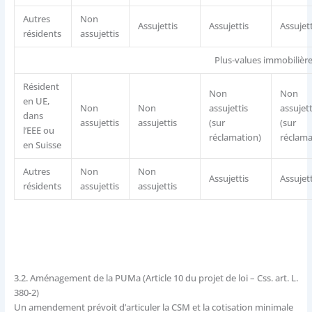
Autres
Non
Assujettis
Assujettis
Assujet
résidents
assujettis
Plus-values immobilièr
Résident
Non
Non
en UE,
Non
Non
assujettis
assujett
dans
assujettis
assujettis
(sur
(sur
l’EEE ou
réclamation)
réclama
en Suisse
Autres
Non
Non
Assujettis
Assujet
résidents
assujettis
assujettis
3.2.
Aménagement de la PUMa (Article 10 du projet de loi – Css. art. L.
380-2)
Un amendement prévoit d’articuler la CSM et la cotisation minimale