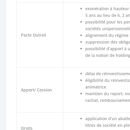
exonération à hauteur 
5 ans au lieu de 6, 2 a
possibilité pour les p
sociétés unipersonnel
Pacte Dutreil
alignement du régime r
suppression des obliga
possibilité d’apport à 
de la notion de holdin
délai de réinvestisseme
éligibilité du réinves
animatrice
Apport/ Cession
maintien du report, no
rachat, remboursement
application d’un abatt
titres de société en ple
Droits